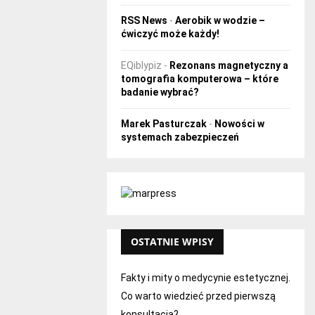
RSS News
-
Aerobik w wodzie –
ćwiczyć może każdy!
EQiblypiz
-
Rezonans magnetyczny a
tomografia komputerowa – które
badanie wybrać?
Marek Pasturczak
-
Nowości w
systemach zabezpieczeń
OSTATNIE WPISY
Fakty i mity o medycynie estetycznej.
Co warto wiedzieć przed pierwszą
konsultacją?