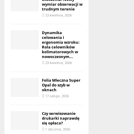
wymiar obserwacji w
trudnym terenie
23 kwietnia, 2026
Dynamika
celowania i
ergonomia wzroku:
Rola celowników
kolimatorowych w
nowoczesnym...
23 kwietnia, 2026
Folia Mleczna Super
Opal do szyb w
oknach
17 lutego, 2026
Czy serwisowanie
drukarki naprawdę
się opłaca?
1 stycznia, 2026