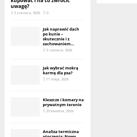
kupować i na co zwrócić
uwagę?
5 czerwca, 2026
0
Jak naprawić dach
po kunie –
skutecznie i z
zachowaniem...
3 czerwca, 2026
Jak wybrać mokrą
karmę dla psa?
11 maja, 2026
Kleszcze i komary na
prywatnym terenie
23 kwietnia, 2026
Analiza termiczna
otoczenia: Nowy