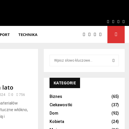
Facebook
Twitter
Linke
Yo
SPORT
TECHNIKA
S
e
a
S
r
c
KATEGORIE
E
 lato
h
f
2024
0
756
A
Biznes
(65)
o
materiałów
Ciekawostki
(37)
r
R
ztuczne włókno,
:
Dom
(92)
ą i
C
Kobieta
(24)