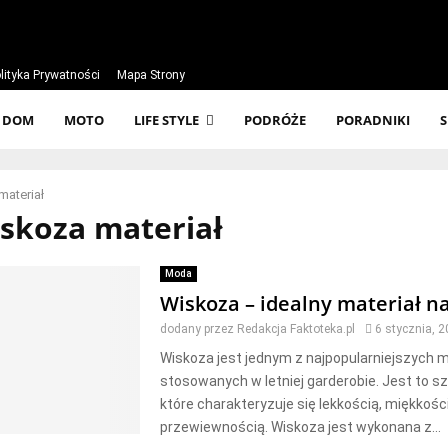
lityka Prywatności
Mapa Strony
DOM
MOTO
LIFE STYLE
PODRÓŻE
PORADNIKI
materiał
iskoza materiał
Moda
Wiskoza – idealny materiał na
dodany przez
Redakcja Faktoteka.pl
6 stycznia, 
Wiskoza jest jednym z najpopularniejszych 
stosowanych w letniej garderobie. Jest to s
które charakteryzuje się lekkością, miękkości
przewiewnością. Wiskoza jest wykonana z...