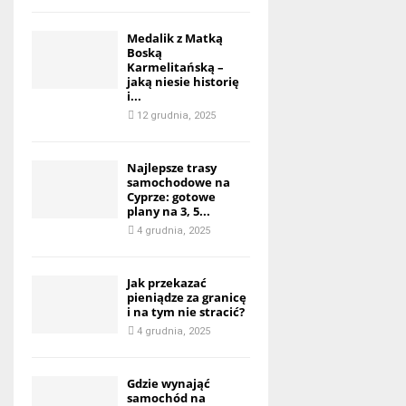
Medalik z Matką
Boską
Karmelitańską –
jaką niesie historię
i...
12 grudnia, 2025
Najlepsze trasy
samochodowe na
Cyprze: gotowe
plany na 3, 5...
4 grudnia, 2025
Jak przekazać
pieniądze za granicę
i na tym nie stracić?
4 grudnia, 2025
Gdzie wynająć
samochód na