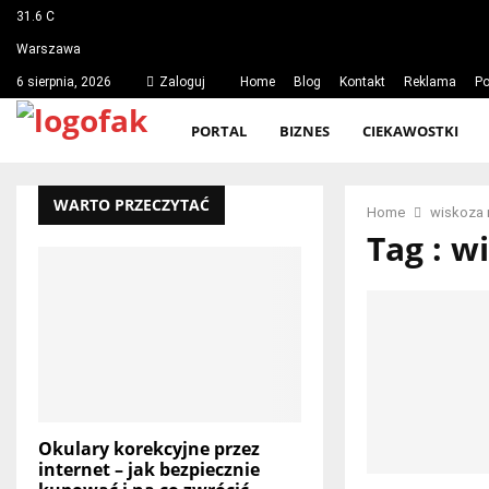
31.6
C
Warszawa
6 sierpnia, 2026
Zaloguj
Home
Blog
Kontakt
Reklama
Po
PORTAL
BIZNES
CIEKAWOSTKI
WARTO PRZECZYTAĆ
Home
wiskoza 
Tag : w
Okulary korekcyjne przez
internet – jak bezpiecznie