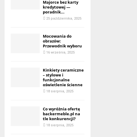
Majorce bez karty
kredytowej —
poradnik...
25 października, 2025
Mocowania do
obrazów:
Przewodnik wyboru
16 września, 2025
Kinkiety ceramiczne
– stylowe i
funkcjonalne
oświetlenie ścienne
18 sierpnia, 2025
Co wyróżnia ofertę
backermeble.pl na
tle konkurencji?
18 sierpnia, 2025