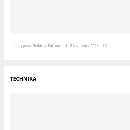
Jak naprawić dach po kunie – skut
dodany przez
Redakcja Faktoteka.pl
3 czerwca, 2026
0
TECHNIKA