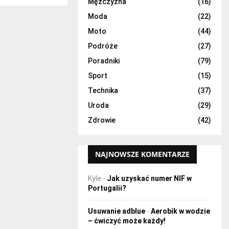
H
Mężczyzna
(16)
Moda
(22)
Moto
(44)
Podróże
(27)
Poradniki
(79)
Sport
(15)
Technika
(37)
Uroda
(29)
Zdrowie
(42)
NAJNOWSZE KOMENTARZE
Kyle
-
Jak uzyskać numer NIF w
Portugalii?
Usuwanie adblue
-
Aerobik w wodzie
– ćwiczyć może każdy!