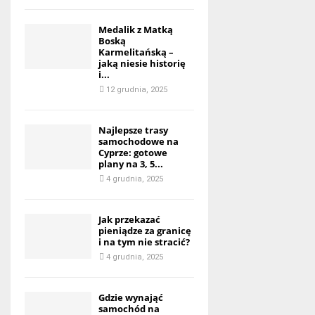
Medalik z Matką
Boską
Karmelitańską –
jaką niesie historię
i...
12 grudnia, 2025
Najlepsze trasy
samochodowe na
Cyprze: gotowe
plany na 3, 5...
4 grudnia, 2025
Jak przekazać
pieniądze za granicę
i na tym nie stracić?
4 grudnia, 2025
Gdzie wynająć
samochód na