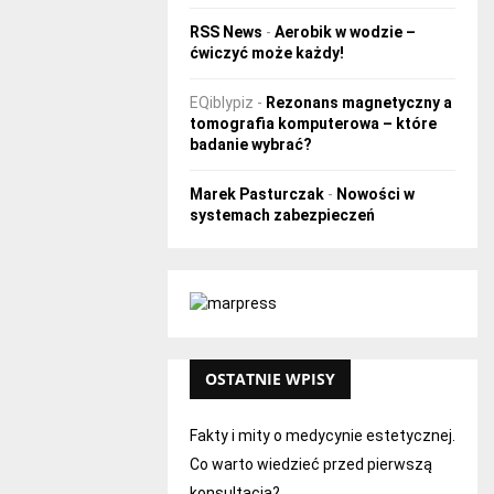
RSS News
-
Aerobik w wodzie –
ćwiczyć może każdy!
EQiblypiz
-
Rezonans magnetyczny a
tomografia komputerowa – które
badanie wybrać?
Marek Pasturczak
-
Nowości w
systemach zabezpieczeń
OSTATNIE WPISY
Fakty i mity o medycynie estetycznej.
Co warto wiedzieć przed pierwszą
konsultacją?