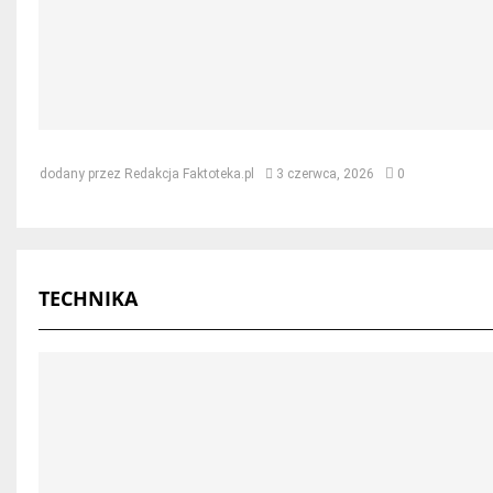
Jak naprawić dach po kunie – skut
dodany przez
Redakcja Faktoteka.pl
3 czerwca, 2026
0
TECHNIKA