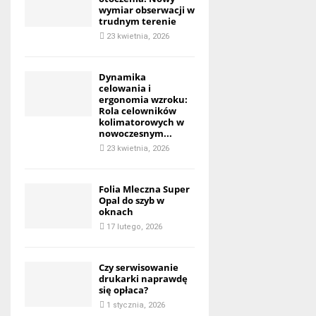
wymiar obserwacji w
trudnym terenie
23 kwietnia, 2026
Dynamika
celowania i
ergonomia wzroku:
Rola celowników
kolimatorowych w
nowoczesnym...
23 kwietnia, 2026
Folia Mleczna Super
Opal do szyb w
oknach
17 lutego, 2026
Czy serwisowanie
drukarki naprawdę
się opłaca?
1 stycznia, 2026