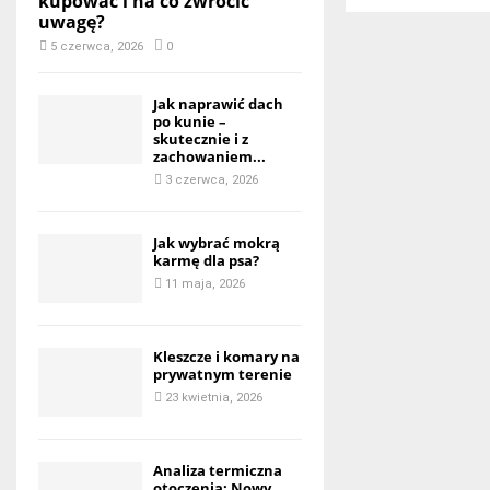
kupować i na co zwrócić
uwagę?
5 czerwca, 2026
0
Jak naprawić dach
po kunie –
skutecznie i z
zachowaniem...
3 czerwca, 2026
Jak wybrać mokrą
karmę dla psa?
11 maja, 2026
Kleszcze i komary na
prywatnym terenie
23 kwietnia, 2026
Analiza termiczna
otoczenia: Nowy