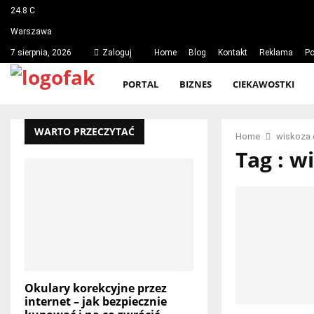
24.8
C
Warszawa
7 sierpnia, 2026
Zaloguj
Home
Blog
Kontakt
Reklama
Po
PORTAL
BIZNES
CIEKAWOSTKI
WARTO PRZECZYTAĆ
Home
wiskoza 
Tag : w
Okulary korekcyjne przez
internet – jak bezpiecznie