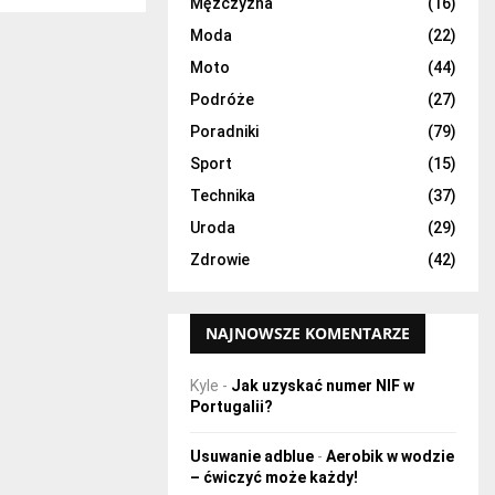
H
Mężczyzna
(16)
Moda
(22)
Moto
(44)
Podróże
(27)
Poradniki
(79)
Sport
(15)
Technika
(37)
Uroda
(29)
Zdrowie
(42)
NAJNOWSZE KOMENTARZE
Kyle
-
Jak uzyskać numer NIF w
Portugalii?
Usuwanie adblue
-
Aerobik w wodzie
– ćwiczyć może każdy!