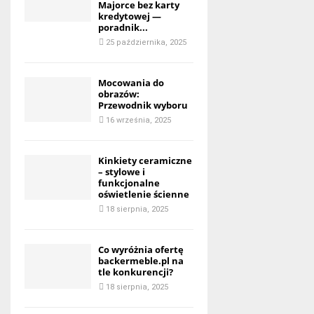
Majorce bez karty
kredytowej —
poradnik...
25 października, 2025
Mocowania do
obrazów:
Przewodnik wyboru
16 września, 2025
Kinkiety ceramiczne
– stylowe i
funkcjonalne
oświetlenie ścienne
18 sierpnia, 2025
Co wyróżnia ofertę
backermeble.pl na
tle konkurencji?
18 sierpnia, 2025