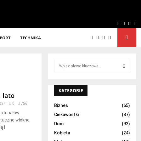
Facebook
Twitter
Linke
Yo
SPORT
TECHNIKA
S
e
a
S
r
c
KATEGORIE
E
 lato
h
f
2024
0
756
A
Biznes
(65)
o
materiałów
Ciekawostki
(37)
r
R
ztuczne włókno,
:
Dom
(92)
ą i
C
Kobieta
(24)