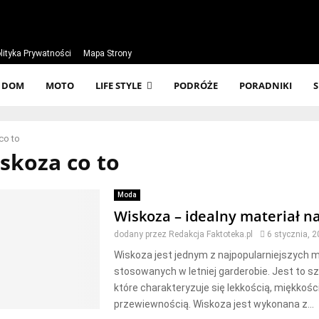
lityka Prywatności
Mapa Strony
DOM
MOTO
LIFE STYLE
PODRÓŻE
PORADNIKI
co to
iskoza co to
Moda
Wiskoza – idealny materiał na
dodany przez
Redakcja Faktoteka.pl
6 stycznia, 
Wiskoza jest jednym z najpopularniejszych 
stosowanych w letniej garderobie. Jest to s
które charakteryzuje się lekkością, miękkości
przewiewnością. Wiskoza jest wykonana z...