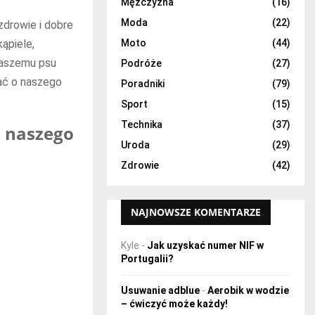
H
Mężczyzna
(16)
Moda
(22)
zdrowie i dobre
ąpiele,
Moto
(44)
 naszemu psu
Podróże
(27)
ać o naszego
Poradniki
(79)
Sport
(15)
Technika
(37)
a naszego
Uroda
(29)
Zdrowie
(42)
NAJNOWSZE KOMENTARZE
Kyle
-
Jak uzyskać numer NIF w
Portugalii?
Usuwanie adblue
-
Aerobik w wodzie
– ćwiczyć może każdy!