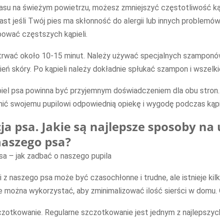
su na świeżym powietrzu, możesz zmniejszyć częstotliwość kąp
ast jeśli Twój pies ma skłonność do alergii lub innych problemó
ować częstszych kąpieli.
 trwać około 10-15 minut. Należy używać specjalnych szamponó
ień skóry. Po kąpieli należy dokładnie spłukać szampon i wszelki
piel psa powinna być przyjemnym doświadczeniem dla obu stron
nić swojemu pupilowi odpowiednią opiekę i wygodę podczas kąpie
ja psa. Jakie są najlepsze sposoby n
 naszego psa?
i z naszego psa może być czasochłonne i trudne, ale istnieje ki
 można wykorzystać, aby zminimalizować ilość sierści w domu. Ot
czotkowanie. Regularne szczotkowanie jest jednym z najlepszy