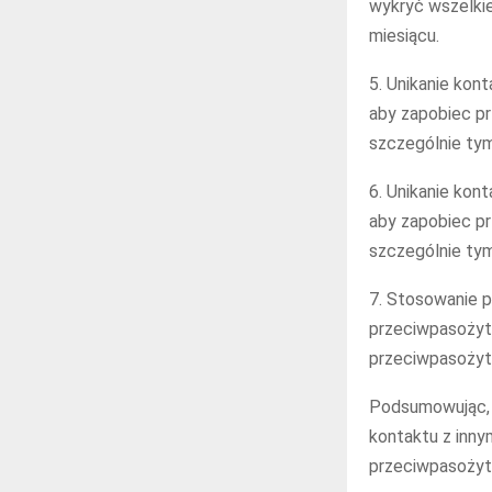
wykryć wszelkie
miesiącu.
5. Unikanie kon
aby zapobiec pr
szczególnie tym
6. Unikanie kont
aby zapobiec pr
szczególnie tym
7. Stosowanie 
przeciwpasożyt
przeciwpasożytn
Podsumowując, r
kontaktu z inny
przeciwpasożyt