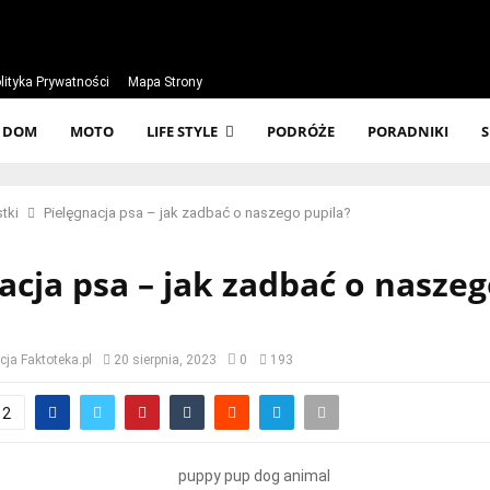
lityka Prywatności
Mapa Strony
DOM
MOTO
LIFE STYLE
PODRÓŻE
PORADNIKI
tki
Pielęgnacja psa – jak zadbać o naszego pupila?
acja psa – jak zadbać o nasze
ja Faktoteka.pl
20 sierpnia, 2023
0
193
2