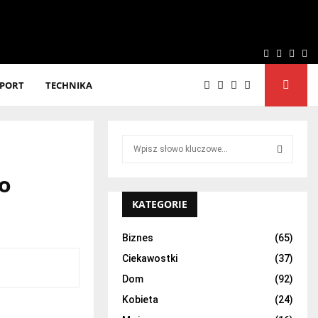
Facebook
Twitter
Linke
Yo
SPORT
TECHNIKA
S
e
a
go
S
r
c
KATEGORIE
E
h
f
A
Biznes
(65)
o
Ciekawostki
(37)
r
R
:
Dom
(92)
C
Kobieta
(24)