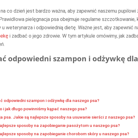
 na co dzień jest bardzo ważna, aby zapewnić naszemu pupilowi 
rawidłowa pielęgnacja psa obejmuje regularne szczotkowanie, k
y u weterynarza i odpowiednią dietę. Ważne jest, aby zapewnić
iekę
i zadbać o jego zdrowie. W tym artykule omówimy, jak zadb
eń.
ać odpowiedni szampon i odżywkę dl
ć odpowiedni szampon i odżywkę dla naszego psa?
o i jak długo powinniśmy kąpać naszego psa?
ja psa. Jakie są najlepsze sposoby na usuwanie sierści z naszego psa?
najlepsze sposoby na zapobieganie pasożytom u naszego psa?
najlepsze sposoby na zapobieganie chorobom skóry u naszego psa?