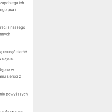
zapobiega ich
ego psa i
rści z naszego
innych
ją usunąć sierść
 użyciu.
stępne w
iu sierści z
anie powyższych