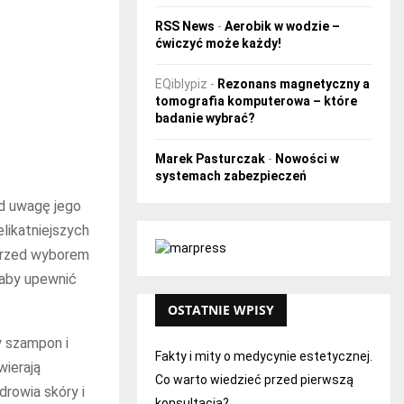
RSS News
-
Aerobik w wodzie –
ćwiczyć może każdy!
EQiblypiz
-
Rezonans magnetyczny a
tomografia komputerowa – które
badanie wybrać?
Marek Pasturczak
-
Nowości w
systemach zabezpieczeń
od uwagę jego
elikatniejszych
 Przed wyborem
 aby upewnić
OSTATNIE WPISY
y szampon i
Fakty i mity o medycynie estetycznej.
wierają
Co warto wiedzieć przed pierwszą
drowia skóry i
konsultacją?