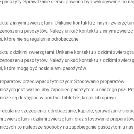
 pasożyty. Sprawdzanie sierści powinno być wykonywane co naj
taktu z innymi zwierzętami: Unikanie kontaktu z innymi zwierzętam
zenoszeniu pasożytów. Należy unikać kontaktu z innymi zwierzę
i, które nie są regularnie odrobaczane.
aktu z dzikimi zwierzętami: Unikanie kontaktu z dzikimi zwierzęt
zenoszeniu pasożytów. Należy unikać kontaktu z dzikimi zwierzę
i, które mogą być nosicielami pasożytów.
preparatów przeciwpasożytniczych: Stosowanie preparatów
niczych jest ważne, aby zapobiec pasożytom u naszego psa. Pr
icze są dostępne w postaci tabletek, kropli lub sprayu.
egularne szczepienia, odrobaczanie, kąpiele, sprawdzanie sierści
mi zwierzętami i dzikimi zwierzętami oraz stosowanie preparató
niczych to najlepsze sposoby na zapobieganie pasożytom u nas