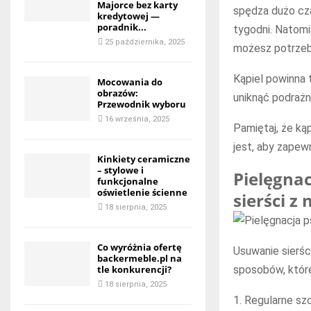
Majorce bez karty
spędza dużo cza
kredytowej —
poradnik...
tygodni. Natomi
25 października, 2025
możesz potrzeb
Kąpiel powinna
Mocowania do
obrazów:
uniknąć podrażn
Przewodnik wyboru
16 września, 2025
Pamiętaj, że ką
jest, aby zapew
Kinkiety ceramiczne
– stylowe i
Pielęgnac
funkcjonalne
oświetlenie ścienne
sierści z
18 sierpnia, 2025
Co wyróżnia ofertę
Usuwanie sierśc
backermeble.pl na
sposobów, które
tle konkurencji?
18 sierpnia, 2025
1. Regularne sz