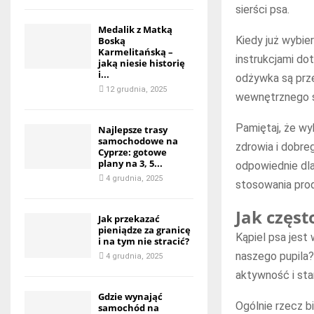
sierści psa.
Medalik z Matką
Kiedy już wybie
Boską
Karmelitańską –
instrukcjami do
jaką niesie historię
i...
odżywka są prz
12 grudnia, 2025
wewnętrznego 
Pamiętaj, że wy
Najlepsze trasy
samochodowe na
zdrowia i dobre
Cyprze: gotowe
plany na 3, 5...
odpowiednie dla
4 grudnia, 2025
stosowania pro
Jak częst
Jak przekazać
pieniądze za granicę
Kąpiel psa jest
i na tym nie stracić?
naszego pupila?
4 grudnia, 2025
aktywność i sta
Gdzie wynająć
Ogólnie rzecz b
samochód na