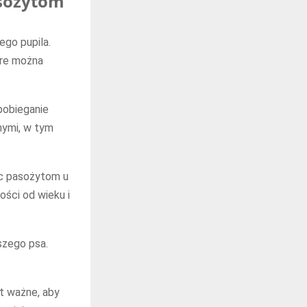
asożytom
ego pupila.
óre można
pobieganie
nymi, w tym
ec pasożytom u
ści od wieku i
szego psa.
st ważne, aby