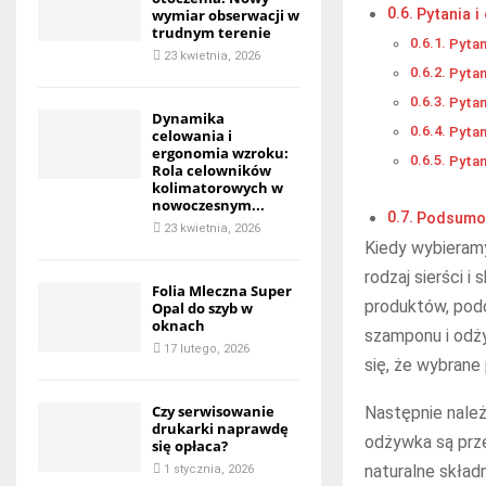
Pytania i
wymiar obserwacji w
trudnym terenie
Pytan
23 kwietnia, 2026
Pytan
Pytan
Dynamika
Pytan
celowania i
ergonomia wzroku:
Pytan
Rola celowników
kolimatorowych w
nowoczesnym...
Podsumo
23 kwietnia, 2026
Kiedy wybieram
rodzaj sierści i
Folia Mleczna Super
produktów, pod
Opal do szyb w
oknach
szamponu i odży
17 lutego, 2026
się, że wybrane 
Czy serwisowanie
Następnie należ
drukarki naprawdę
odżywka są prze
się opłaca?
naturalne składn
1 stycznia, 2026