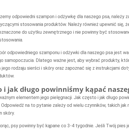
rzemy odpowiedni szampon i odżywkę dla naszego psa, należy z
tyczącymi stosowania produktów. Należy również upewnić się, ż
eznaczone do użytku zewnętrznego i nie powinny być stosowan
stosowania.
bór odpowiedniego szamponu i odżywki dla naszego psa jest wa
go samopoczucia. Dlatego ważne jest, aby wybrać produkty, któ
 jego rodzaju sierści i skóry oraz zapoznać się z instrukcjami d
duktów.
o i jak długo powinniśmy kąpać nasze
 ważnym elementem jego pielęgnacji. Jak często i jak długo pow
 Odpowiedź na to pytanie zależy od wielu czynników, takich jak r
n skóry.
iorąc, psy powinny być kąpane co 3-4 tygodnie. Jeśli Twój pies j