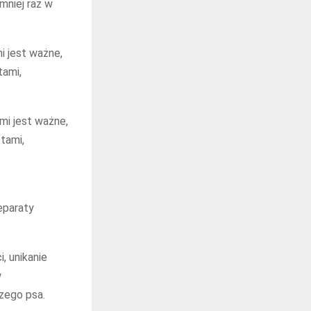
mniej raz w
i jest ważne,
tami,
ami jest ważne,
tami,
eparaty
, unikanie
w
zego psa.