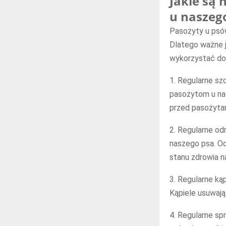
Jakie są
u naszeg
Pasożyty u psó
Dlatego ważne j
wykorzystać do
1. Regularne sz
pasożytom u na
przed pasożyta
2. Regularne od
naszego psa. Od
stanu zdrowia n
3. Regularne ką
Kąpiele usuwają 
4. Regularne sp