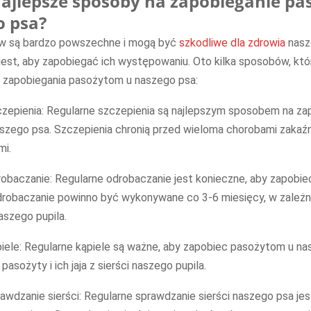
 najlepsze sposoby na zapobieganie p
o psa?
w są bardzo powszechne i mogą być
szkodliwe dla zdrowia
nasz
est, aby zapobiegać ich występowaniu. Oto kilka sposobów, kt
 zapobiegania pasożytom u naszego psa:
czepienia: Regularne szczepienia są najlepszym sposobem na za
szego psa. Szczepienia chronią przed wieloma chorobami zakaź
mi.
robaczanie: Regularne odrobaczanie jest konieczne, aby zapobi
robaczanie powinno być wykonywane co 3-6 miesięcy, w zależno
aszego pupila.
piele: Regularne kąpiele są ważne, aby zapobiec pasożytom u na
pasożyty i ich jaja z sierści naszego pupila.
rawdzanie sierści: Regularne sprawdzanie sierści naszego psa je