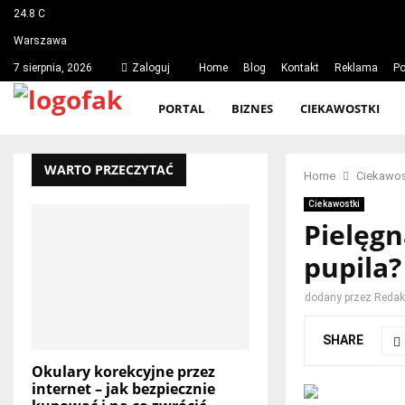
24.8
C
Warszawa
7 sierpnia, 2026
Zaloguj
Home
Blog
Kontakt
Reklama
Po
PORTAL
BIZNES
CIEKAWOSTKI
WARTO PRZECZYTAĆ
Home
Ciekawos
Ciekawostki
Pielęgn
pupila?
dodany przez
Redakc
SHARE
Okulary korekcyjne przez
internet – jak bezpiecznie