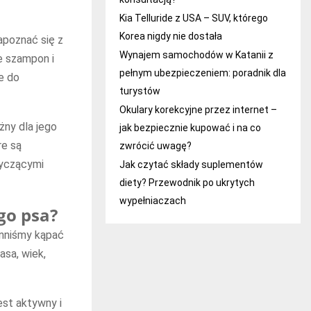
Kia Telluride z USA – SUV, którego
Korea nigdy nie dostała
apoznać się z
Wynajem samochodów w Katanii z
e szampon i
pełnym ubezpieczeniem: poradnik dla
e do
turystów
Okulary korekcyjne przez internet –
żny dla jego
jak bezpiecznie kupować i na co
re są
zwrócić uwagę?
otyczącymi
Jak czytać składy suplementów
diety? Przewodnik po ukrytych
wypełniaczach
go psa?
inniśmy kąpać
asa, wiek,
est aktywny i