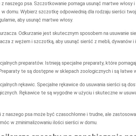
ci z naszego psa. Szczotkowanie pomaga usunąć martwe włosy i 
 w domu. Wybierz szczotkę odpowiednią dla rodzaju sierści twoj
gularnie, aby usunąć martwe włosy.
urzacza. Odkurzanie jest skutecznym sposobem na usuwanie sie
zacza z wężem i szczotką, aby usunąć sierść z mebli, dywanów i 
cjalnych preparatów. Istnieją specjalne preparaty, które pomaga
Preparaty te są dostępne w sklepach zoologicznych i są łatwe w
cjalnych rękawic. Specjalne rękawice do usuwania sierści są do
icznych. Rękawice te są wygodne w użyciu i skuteczne w usuwan
ci z naszego psa może być czasochłonne i trudne, ale zastosow
óc w zminimalizowaniu ilości sierści w domu.