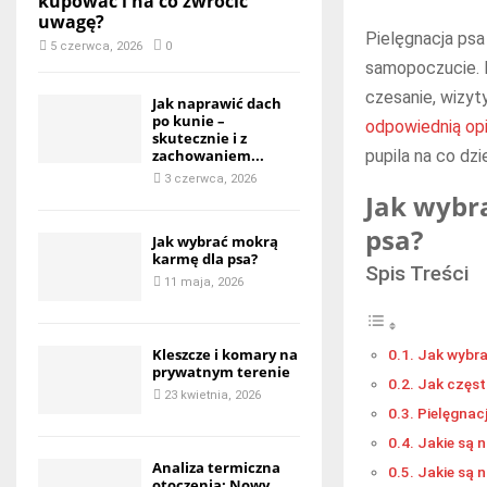
kupować i na co zwrócić
uwagę?
Pielęgnacja psa
5 czerwca, 2026
0
samopoczucie. P
czesanie, wizyt
Jak naprawić dach
po kunie –
odpowiednią op
skutecznie i z
zachowaniem...
pupila na co dzi
3 czerwca, 2026
Jak wybr
psa?
Jak wybrać mokrą
karmę dla psa?
Spis Treści
11 maja, 2026
Kleszcze i komary na
Jak wybra
prywatnym terenie
Jak częst
23 kwietnia, 2026
Pielęgnac
Jakie są 
Analiza termiczna
Jakie są 
otoczenia: Nowy