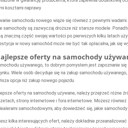
sażone w gwarancję producenta, która zapewnia dodatkową oc
mi kosztami naprawy.
wanie samochodu nowego wiąże się również z pewnymi wadami.
e samochody są zazwyczaj droższe niż starsze modele. Ponadt
 znaczną część swojej wartości po pierwszych kilku latach uży
nwestycja w nowy samochód może nie być tak opłacalna, jak się w
 najlepsze oferty na samochody używa
samochodu używanego, to dobrym pomysłem jest zapoznanie się 
rynku. Wiele osób decyduje się na zakup samochodu używanego,
ńsza opcja niż zakup nowego pojazdu.
lepsze oferty na samochody używane, należy przejrzeć różne źród
zetach, strony internetowe i fora internetowe. Możesz równie
 dealerami samochodowymi, aby dowiedzieć się, jakie samochody
iesz kilka interesujących ofert, należy dokładnie przeanalizować 