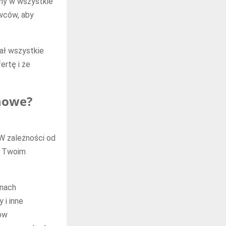
ony w wszystkie
wców, aby
ał wszystkie
ertę i że
 nowe?
W zależności od
a Twoim
onach
 i inne
nów