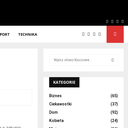
Facebook
Twitter
Linke
Yo
SPORT
TECHNIKA
S
e
a
S
r
c
KATEGORIE
E
h
f
A
Biznes
(65)
o
Ciekawostki
(37)
r
R
:
Dom
(92)
C
Kobieta
(24)
a o zakupie