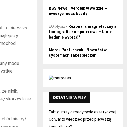
RSS News
-
Aerobik w wodzie –
ćwiczyć może każdy!
EQiblypiz
-
Rezonans magnetyczny a
t to pierwszy
tomografia komputerowa – które
najlepszy
badanie wybrać?
samochód
Marek Pasturczak
-
Nowości w
systemach zabezpieczeń
brany model
ystkie
e silnik,
OSTATNIE WPISY
się skorzystanie
Fakty i mity o medycynie estetycznej.
ochód nie był
Co warto wiedzieć przed pierwszą
 używany w
konsultacją?