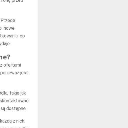
hronę przed
 Przede
o, nowe
tkowania, co
ydaje.
ne?
z ofertami
 ponieważ jest
ła, takie jak
ż skontaktować
 są dostępne.
każdą z nich.