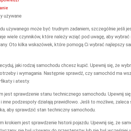
odpowiedzi
anie
u używanego może być trudnym zadaniem, szczególnie jeśli jes
eje wiele czynników, które należy wziąć pod uwagę, aby wybrać 
ny. Oto kilka wskazówek, które pomogą Ci wybrać najlepszy 
ecyduj, jaki rodzaj samochodu chcesz kupić. Upewnij się, że wy
potrzeby i wymagania. Następnie sprawdź, czy samochód ma wsz
ikaty i atesty.
m jest sprawdzenie stanu technicznego samochodu. Upewnij się, ż
i inne podzespoły działają prawidłowo. Jeśli to możliwe, zaleca 
ka, aby sprawdzić stan techniczny samochodu.
 krokiem jest sprawdzenie historii pojazdu. Upewnij się, że sam
yczany, nie był używany do przestępstw lub nie był wcześniej