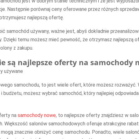
 samochód jest w dobrym stanie technicznym i że jest wyposaż
cje. Następnie porównaj ceny oferowane przez różnych sprzeda
 otrzymujesz najlepszą ofertę.
pić samochód używany, ważne jest, abyś dokładnie przeanalizow
. Dzięki temu możesz mieć pewność, że otrzymasz najlepszą of
olony z zakupu.
kie są najlepsze oferty na samochody
owego samochodu, to jest wiele ofert, które możesz rozważyć. 
 i budżetu, możesz wybrać samochód, który najlepiej odpowiad
oferty na
samochody nowe
, to najlepsze oferty znajdziesz w sal
 Większość salonów samochodowych oferuje atrakcyjne rabaty
e mogą znacznie obniżyć cenę samochodu. Ponadto, wiele salo