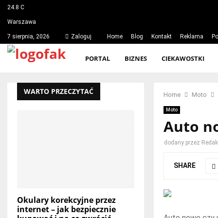
24.8
C
Warszawa
7 sierpnia, 2026
Zaloguj
Home
Blog
Kontakt
Reklama
Po
PORTAL
BIZNES
CIEKAWOSTKI
WARTO PRZECZYTAĆ
Home
Moto
Moto
Auto n
dodany przez
Redakc
SHARE
Okulary korekcyjne przez
internet – jak bezpiecznie
Auto nowe czy u