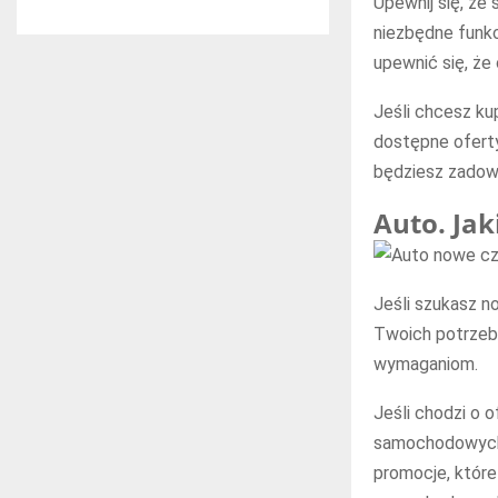
Upewnij się, że
niezbędne funk
upewnić się, że
Jeśli chcesz ku
dostępne oferty
będziesz zadow
Auto. Ja
Jeśli szukasz n
Twoich potrzeb
wymaganiom.
Jeśli chodzi o 
samochodowych.
promocje, któr