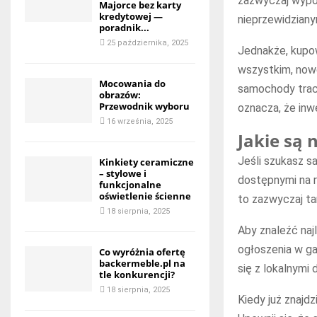
zazwyczaj wypo
Majorce bez karty
kredytowej —
nieprzewidziany
poradnik...
25 października, 2025
Jednakże, kupo
wszystkim, now
Mocowania do
samochody tracą
obrazów:
Przewodnik wyboru
oznacza, że ​​i
16 września, 2025
Jakie są
Jeśli szukasz 
Kinkiety ceramiczne
– stylowe i
dostępnymi na 
funkcjonalne
oświetlenie ścienne
to zazwyczaj ta
18 sierpnia, 2025
Aby znaleźć naj
ogłoszenia w ga
Co wyróżnia ofertę
backermeble.pl na
się z lokalnymi
tle konkurencji?
18 sierpnia, 2025
Kiedy już znajdz