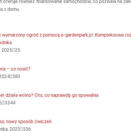
oferuje również finansowanie samochodów, co pozwala na za
a z domu.
 wymarzony ogród z pomocą e-gardenpark.pl: Kompleksowe roz
odnika
, 2025
25
ria – co nosić?
 2024
583
r działa wolno? Oto, co naprawdę go spowalnia
5
3344
ess, nowy sposób ćwiczeń
nika, 2023
536