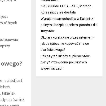
Kia Telluride z USA – SUV, którego
Korea nigdy nie dostała
a jest
Wynajem samochodów w Katanii z
 w różnych
pełnym ubezpieczeniem: poradnik dla
turystów
Okulary korekcyjne przez internet –
postępować
jak bezpiecznie kupować i na co
lepszy
zwrócić uwagę?
Jak czytać składy suplementów
 nowego?
diety? Przewodnik po ukrytych
wypełniaczach
samochód jest
elach.
takie jak
ody są również