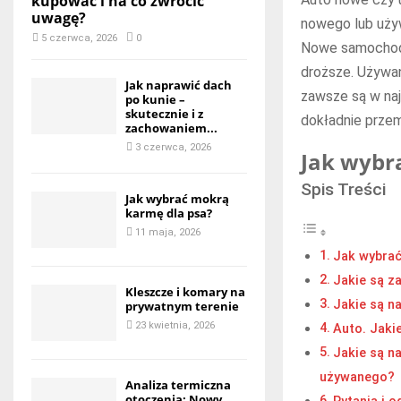
kupować i na co zwrócić
uwagę?
nowego lub uży
5 czerwca, 2026
0
Nowe samochody
droższe. Używa
Jak naprawić dach
zawsze są w naj
po kunie –
skutecznie i z
dokładnie przem
zachowaniem...
3 czerwca, 2026
Jak wybr
Spis Treści
Jak wybrać mokrą
karmę dla psa?
11 maja, 2026
Jak wybrać
Jakie są z
Kleszcze i komary na
Jakie są n
prywatnym terenie
23 kwietnia, 2026
Auto. Jaki
Jakie są n
używanego?
Analiza termiczna
otoczenia: Nowy