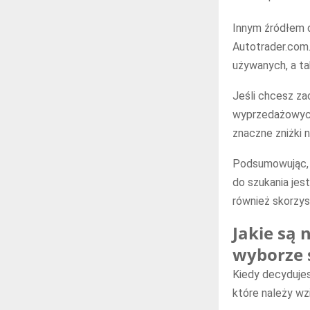
Innym źródłem d
Autotrader.com
używanych, a t
Jeśli chcesz za
wyprzedażowych
znaczne zniżki 
Podsumowując, 
do szukania jes
również skorzys
Jakie są 
wyborze
Kiedy decydujes
które należy wz