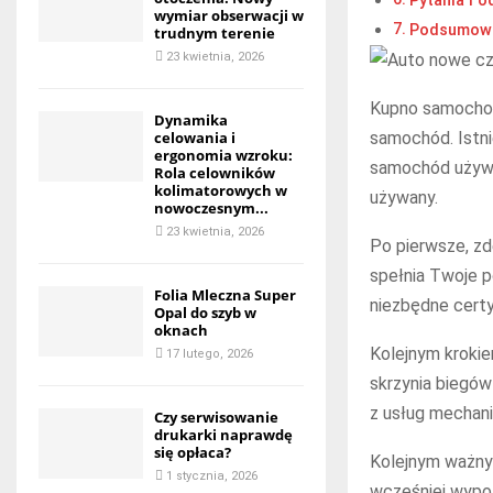
Pytania i 
wymiar obserwacji w
Podsumow
trudnym terenie
23 kwietnia, 2026
Kupno samochod
Dynamika
samochód. Istni
celowania i
ergonomia wzroku:
samochód używa
Rola celowników
kolimatorowych w
używany.
nowoczesnym...
23 kwietnia, 2026
Po pierwsze, zd
spełnia Twoje 
Folia Mleczna Super
niezbędne certyf
Opal do szyb w
oknach
Kolejnym krokie
17 lutego, 2026
skrzynia biegów 
z usług mechani
Czy serwisowanie
drukarki naprawdę
się opłaca?
Kolejnym ważnym
1 stycznia, 2026
wcześniej wypoż