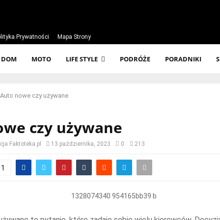
lityka Prywatności
Mapa Strony
DOM
MOTO
LIFE STYLE
PODRÓŻE
PORADNIKI
Auto nowe czy używane
owe czy używane
ja Faktoteka.pl
13 października, 2023
0
213
1
żywane to pytanie, które zadaje sobie wielu kierowców. Decyzj