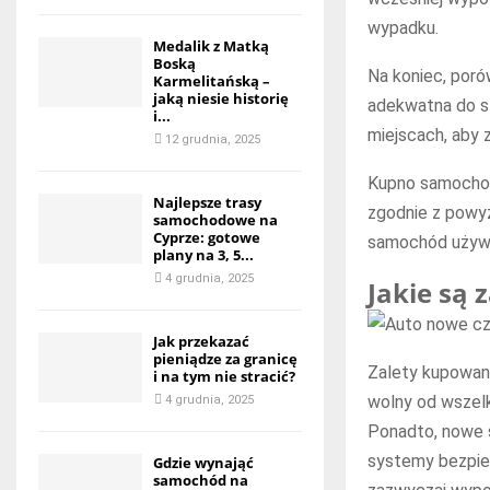
wypadku.
Medalik z Matką
Boską
Na koniec, por
Karmelitańską –
jaką niesie historię
adekwatna do s
i...
miejscach, aby 
12 grudnia, 2025
Kupno samochod
Najlepsze trasy
zgodnie z powy
samochodowe na
Cyprze: gotowe
samochód używ
plany na 3, 5...
4 grudnia, 2025
Jakie są
Jak przekazać
pieniądze za granicę
Zalety kupowan
i na tym nie stracić?
wolny od wszel
4 grudnia, 2025
Ponadto, nowe 
systemy bezpie
Gdzie wynająć
samochód na