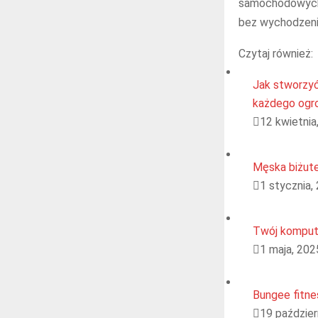
samochodowych 
bez wychodzeni
Czytaj również:
Jak stworzyć
każdego ogr
12 kwietnia
Męska biżute
1 stycznia,
Twój kompute
1 maja, 202
Bungee fitn
19 paździer