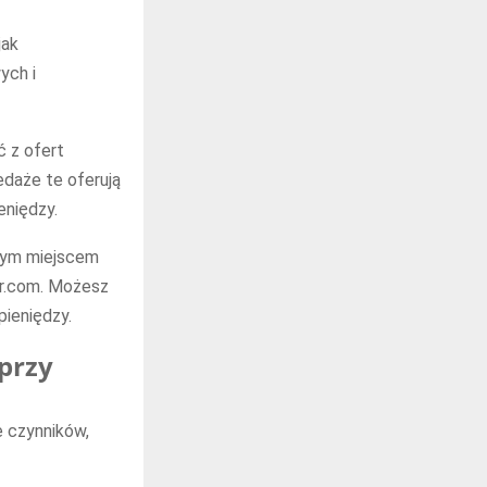
jak
ych i
ć z ofert
daże te oferują
eniędzy.
szym miejscem
er.com. Możesz
ieniędzy.
 przy
e czynników,