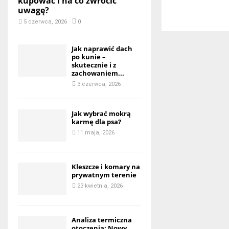
kupować i na co zwrócić
uwagę?
5 czerwca, 2026
0
Jak naprawić dach
po kunie –
skutecznie i z
zachowaniem...
3 czerwca, 2026
Jak wybrać mokrą
karmę dla psa?
11 maja, 2026
Kleszcze i komary na
prywatnym terenie
23 kwietnia, 2026
Analiza termiczna
otoczenia: Nowy