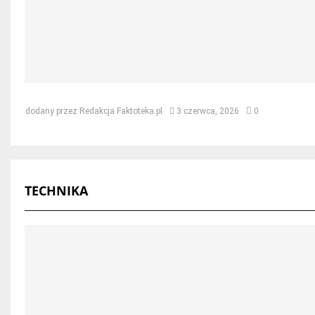
Jak naprawić dach po kunie – skut
dodany przez
Redakcja Faktoteka.pl
3 czerwca, 2026
0
TECHNIKA