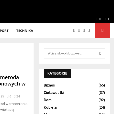
Facebook
Twitter
Linke
Yo
SPORT
TECHNIKA
S
e
a
S
r
c
KATEGORIE
E
 metoda
h
tonowych w
f
A
Biznes
(65)
o
Ciekawostki
(37)
r
R
025
0
24
:
Dom
(92)
etod wzmacniania
C
Kobieta
(24)
z większą