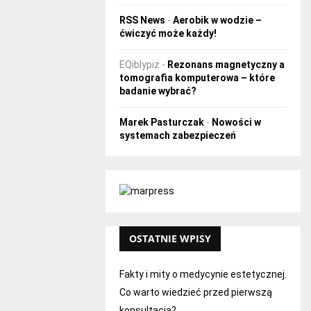
RSS News
-
Aerobik w wodzie –
ćwiczyć może każdy!
EQiblypiz
-
Rezonans magnetyczny a
tomografia komputerowa – które
badanie wybrać?
Marek Pasturczak
-
Nowości w
systemach zabezpieczeń
OSTATNIE WPISY
Fakty i mity o medycynie estetycznej.
Co warto wiedzieć przed pierwszą
konsultacją?