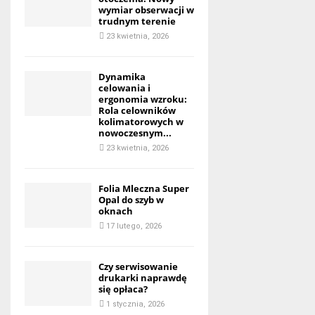
wymiar obserwacji w
trudnym terenie
23 kwietnia, 2026
Dynamika
celowania i
ergonomia wzroku:
Rola celowników
kolimatorowych w
nowoczesnym...
23 kwietnia, 2026
Folia Mleczna Super
Opal do szyb w
oknach
17 lutego, 2026
Czy serwisowanie
drukarki naprawdę
się opłaca?
1 stycznia, 2026