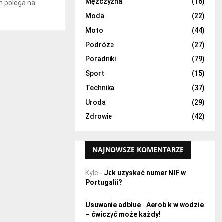
H
Mężczyzna
(16)
n polega na
Moda
(22)
Moto
(44)
Podróże
(27)
Poradniki
(79)
Sport
(15)
Technika
(37)
Uroda
(29)
Zdrowie
(42)
NAJNOWSZE KOMENTARZE
Kyle
-
Jak uzyskać numer NIF w
Portugalii?
Usuwanie adblue
-
Aerobik w wodzie
– ćwiczyć może każdy!