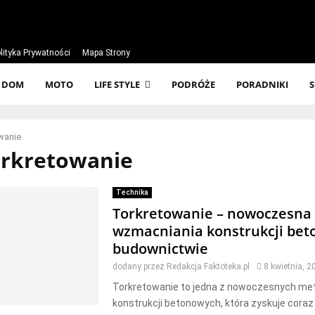
lityka Prywatności
Mapa Strony
DOM
MOTO
LIFE STYLE
PODRÓŻE
PORADNIKI
wanie
orkretowanie
Technika
Torkretowanie – nowoczesna
wzmacniania konstrukcji be
budownictwie
dodany przez
Redakcja Faktoteka.pl
8 kwietnia, 2
Torkretowanie to jedna z nowoczesnych m
konstrukcji betonowych, która zyskuje cora