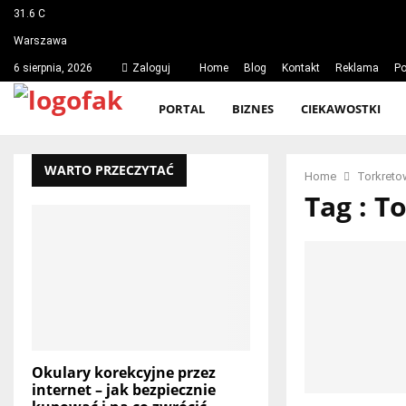
31.6
C
Warszawa
6 sierpnia, 2026
Zaloguj
Home
Blog
Kontakt
Reklama
Po
PORTAL
BIZNES
CIEKAWOSTKI
WARTO PRZECZYTAĆ
Home
Torkreto
Tag : T
Okulary korekcyjne przez
internet – jak bezpiecznie