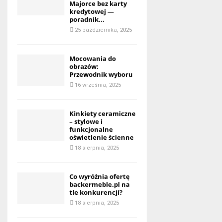
Majorce bez karty
kredytowej —
poradnik...
25 października, 2025
Mocowania do
obrazów:
Przewodnik wyboru
16 września, 2025
Kinkiety ceramiczne
– stylowe i
funkcjonalne
oświetlenie ścienne
18 sierpnia, 2025
Co wyróżnia ofertę
backermeble.pl na
tle konkurencji?
18 sierpnia, 2025