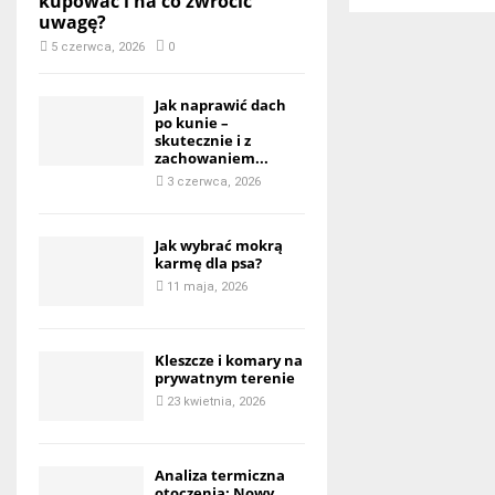
kupować i na co zwrócić
uwagę?
5 czerwca, 2026
0
Jak naprawić dach
po kunie –
skutecznie i z
zachowaniem...
3 czerwca, 2026
Jak wybrać mokrą
karmę dla psa?
11 maja, 2026
Kleszcze i komary na
prywatnym terenie
23 kwietnia, 2026
Analiza termiczna
otoczenia: Nowy