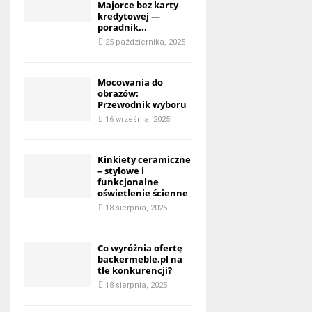
Majorce bez karty
kredytowej —
poradnik...
25 października, 2025
Mocowania do
obrazów:
Przewodnik wyboru
16 września, 2025
Kinkiety ceramiczne
– stylowe i
funkcjonalne
oświetlenie ścienne
18 sierpnia, 2025
Co wyróżnia ofertę
backermeble.pl na
tle konkurencji?
18 sierpnia, 2025