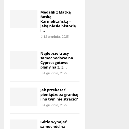
Medalik z Matką
Boską
Karmelitańską –
jaką niesie historię
i...
12 grudnia, 2025
Najlepsze trasy
samochodowe na
Cyprze: gotowe
plany na 3, 5...
4 grudnia, 2025
Jak przekazać
pieniądze za granicę
i na tym nie stracić?
4 grudnia, 2025
Gdzie wynająć
samochód na