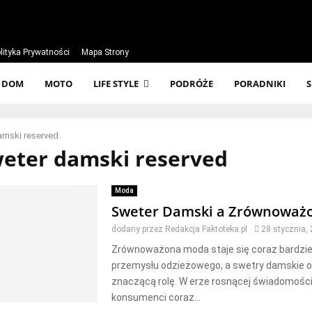
lityka Prywatności
Mapa Strony
DOM
MOTO
LIFE STYLE
PODRÓŻE
PORADNIKI
amski reserved
weter damski reserved
Moda
Sweter Damski a Zrównoważ
dodany przez
Redakcja Faktoteka.pl
28 stycznia,
Zrównoważona moda staje się coraz bardziej
przemysłu odzieżowego, a swetry damskie 
znaczącą rolę. W erze rosnącej świadomości 
konsumenci coraz...