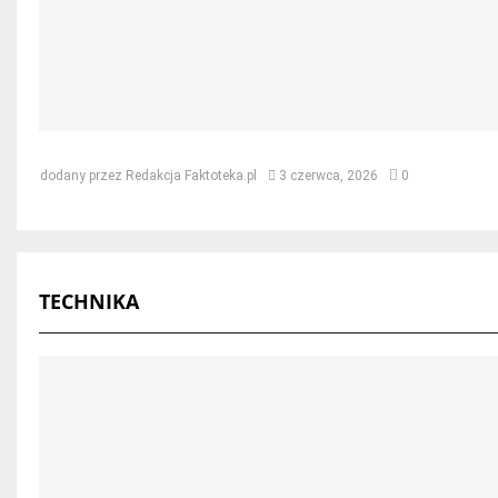
Jak naprawić dach po kunie – skut
dodany przez
Redakcja Faktoteka.pl
3 czerwca, 2026
0
TECHNIKA