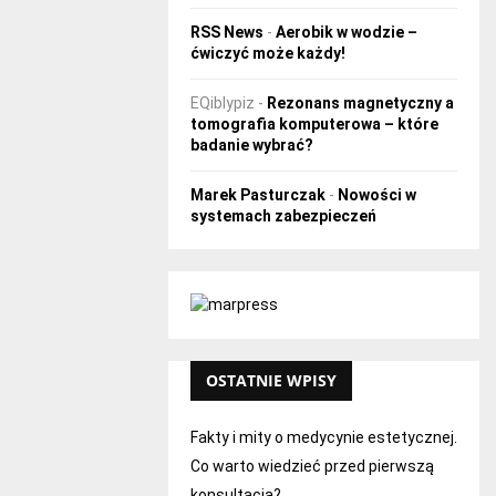
RSS News
-
Aerobik w wodzie –
ćwiczyć może każdy!
EQiblypiz
-
Rezonans magnetyczny a
tomografia komputerowa – które
badanie wybrać?
Marek Pasturczak
-
Nowości w
systemach zabezpieczeń
OSTATNIE WPISY
Fakty i mity o medycynie estetycznej.
Co warto wiedzieć przed pierwszą
konsultacją?