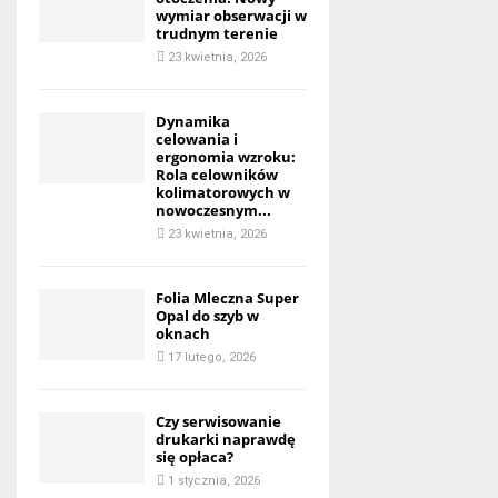
wymiar obserwacji w
trudnym terenie
23 kwietnia, 2026
Dynamika
celowania i
ergonomia wzroku:
Rola celowników
kolimatorowych w
nowoczesnym...
23 kwietnia, 2026
Folia Mleczna Super
Opal do szyb w
oknach
17 lutego, 2026
Czy serwisowanie
drukarki naprawdę
się opłaca?
1 stycznia, 2026