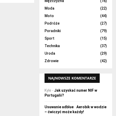
H
Mężczyzna
(16)
Moda
(22)
Moto
(44)
Podróże
(27)
Poradniki
(79)
Sport
(15)
Technika
(37)
Uroda
(29)
Zdrowie
(42)
NAJNOWSZE KOMENTARZE
Kyle
-
Jak uzyskać numer NIF w
Portugalii?
Usuwanie adblue
-
Aerobik w wodzie
– ćwiczyć może każdy!