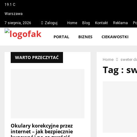
19.1
C
Warszawa
7 sierpnia, 2026
Zaloguj
Home
Blog
Kontakt
Reklama
Po
PORTAL
BIZNES
CIEKAWOSTKI
WARTO PRZECZYTAĆ
Home
sweter d
Tag : s
Okulary korekcyjne przez
internet – jak bezpiecznie