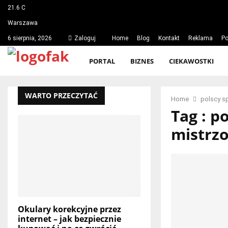
21.6
C
Warszawa
6 sierpnia, 2026
Zaloguj
Home
Blog
Kontakt
Reklama
Po
PORTAL
BIZNES
CIEKAWOSTKI
WARTO PRZECZYTAĆ
Home
polscy s
Tag : p
mistrz
Okulary korekcyjne przez
internet – jak bezpiecznie