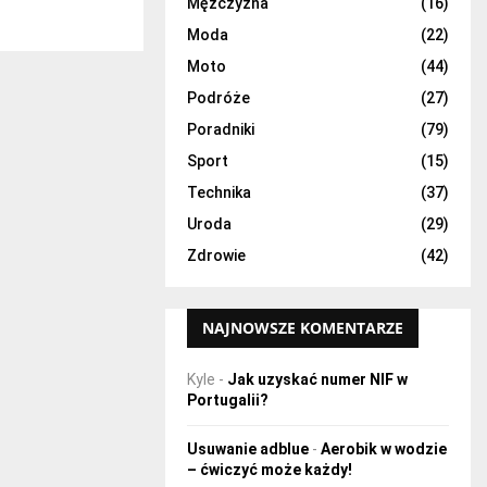
H
Mężczyzna
(16)
Moda
(22)
Moto
(44)
Podróże
(27)
Poradniki
(79)
Sport
(15)
Technika
(37)
Uroda
(29)
Zdrowie
(42)
NAJNOWSZE KOMENTARZE
Kyle
-
Jak uzyskać numer NIF w
Portugalii?
Usuwanie adblue
-
Aerobik w wodzie
– ćwiczyć może każdy!