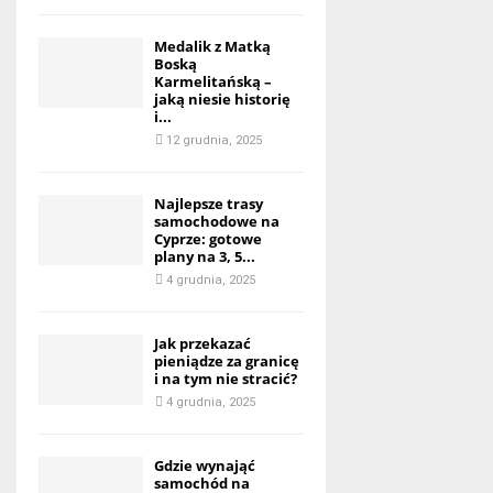
Medalik z Matką
Boską
Karmelitańską –
jaką niesie historię
i...
12 grudnia, 2025
Najlepsze trasy
samochodowe na
Cyprze: gotowe
plany na 3, 5...
4 grudnia, 2025
Jak przekazać
pieniądze za granicę
i na tym nie stracić?
4 grudnia, 2025
Gdzie wynająć
samochód na