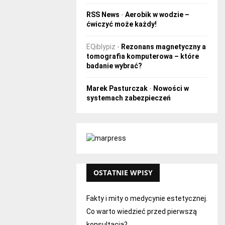
RSS News
-
Aerobik w wodzie –
ćwiczyć może każdy!
EQiblypiz
-
Rezonans magnetyczny a
tomografia komputerowa – które
badanie wybrać?
Marek Pasturczak
-
Nowości w
systemach zabezpieczeń
OSTATNIE WPISY
Fakty i mity o medycynie estetycznej.
Co warto wiedzieć przed pierwszą
konsultacją?