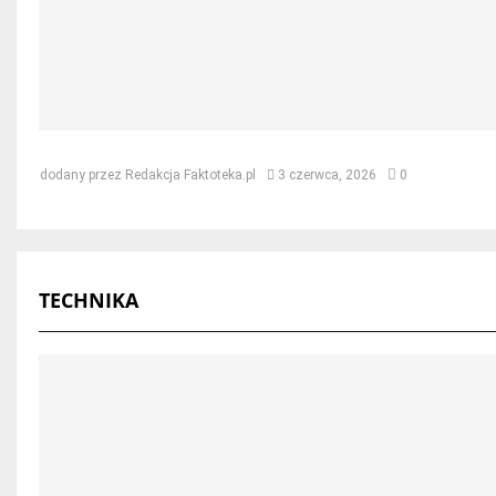
Jak naprawić dach po kunie – skut
dodany przez
Redakcja Faktoteka.pl
3 czerwca, 2026
0
TECHNIKA