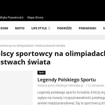
lityka Prywatności
Mapa Strony
DOM
MOTO
LIFE STYLE
PODRÓŻE
PORADNIKI
portowcy na olimpiadach i mistrzostwach świata
olscy sportowcy na olimpiadac
ostwach świata
Sport
Legendy Polskiego Sportu
dodany przez
Redakcja Faktoteka.pl
22 listopada
Legendy polskiego sportu to ludzie, którzy 
wpływ na rozwój i rozpoznawalność polskieg
arenie międzynarodowej. Są to sportowcy, kt