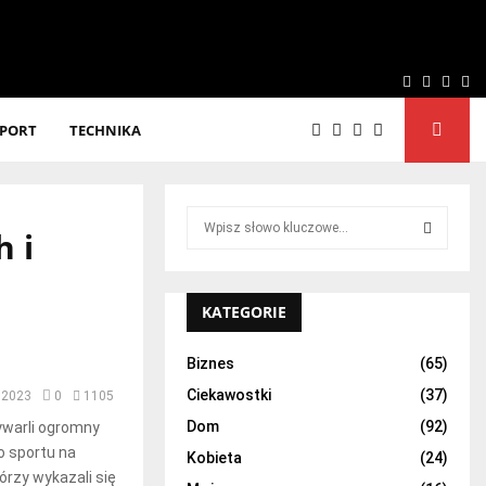
Facebook
Twitter
Linke
Yo
SPORT
TECHNIKA
S
h i
e
a
S
r
c
KATEGORIE
E
h
f
A
Biznes
(65)
o
Ciekawostki
(37)
, 2023
0
1105
r
R
:
Dom
(92)
wywarli ogromny
C
o sportu na
Kobieta
(24)
órzy wykazali się