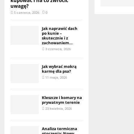
kupować i na co zwrócić
uwagę?
5 czerwca, 2026
0
Jak naprawić dach
po kunie –
skutecznie i z
zachowaniem...
3 czerwca, 2026
Jak wybrać mokrą
karmę dla psa?
11 maja, 2026
Kleszcze i komary na
prywatnym terenie
23 kwietnia, 2026
Analiza termiczna
otoczenia: Nowy