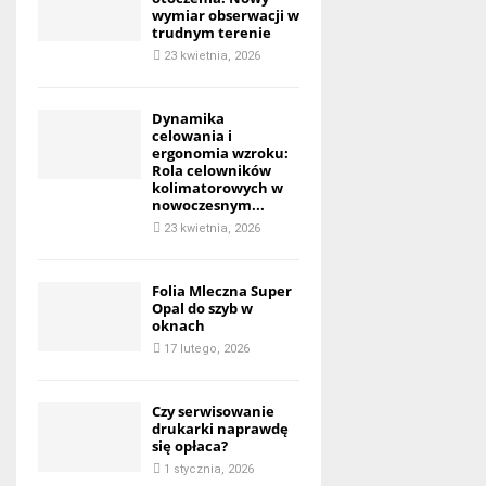
wymiar obserwacji w
trudnym terenie
23 kwietnia, 2026
Dynamika
celowania i
ergonomia wzroku:
Rola celowników
kolimatorowych w
nowoczesnym...
23 kwietnia, 2026
Folia Mleczna Super
Opal do szyb w
oknach
17 lutego, 2026
Czy serwisowanie
drukarki naprawdę
się opłaca?
1 stycznia, 2026