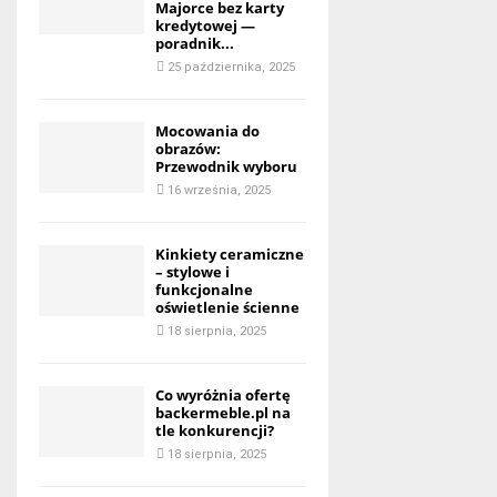
Majorce bez karty
kredytowej —
poradnik...
25 października, 2025
Mocowania do
obrazów:
Przewodnik wyboru
16 września, 2025
Kinkiety ceramiczne
– stylowe i
funkcjonalne
oświetlenie ścienne
18 sierpnia, 2025
Co wyróżnia ofertę
backermeble.pl na
tle konkurencji?
18 sierpnia, 2025