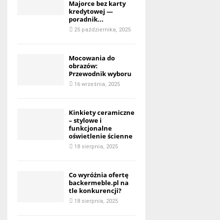
Majorce bez karty
kredytowej —
poradnik...
25 października, 2025
Mocowania do
obrazów:
Przewodnik wyboru
16 września, 2025
Kinkiety ceramiczne
– stylowe i
funkcjonalne
oświetlenie ścienne
18 sierpnia, 2025
Co wyróżnia ofertę
backermeble.pl na
tle konkurencji?
18 sierpnia, 2025