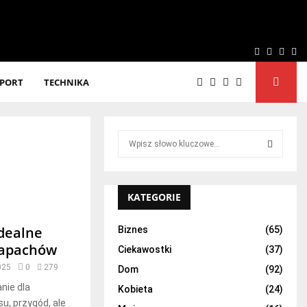
Facebook
Twitter
Linke
Yo
SPORT
TECHNIKA
S
e
a
S
r
c
KATEGORIE
E
h
f
A
idealne
Biznes
(65)
o
zapachów
Ciekawostki
(37)
r
R
:
025
0
279
Dom
(92)
C
nie dla
Kobieta
(24)
u, przygód, ale