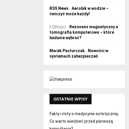
RSS News
-
Aerobik w wodzie –
ćwiczyć może każdy!
EQiblypiz
-
Rezonans magnetyczny a
tomografia komputerowa – które
badanie wybrać?
Marek Pasturczak
-
Nowości w
systemach zabezpieczeń
OSTATNIE WPISY
Fakty i mity o medycynie estetycznej.
Co warto wiedzieć przed pierwszą
konsultacją?