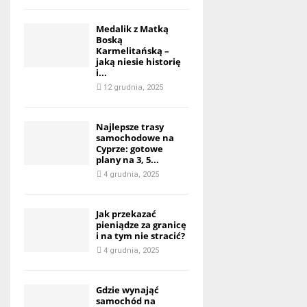
Medalik z Matką
Boską
Karmelitańską –
jaką niesie historię
i...
12 grudnia, 2025
Najlepsze trasy
samochodowe na
Cyprze: gotowe
plany na 3, 5...
4 grudnia, 2025
Jak przekazać
pieniądze za granicę
i na tym nie stracić?
4 grudnia, 2025
Gdzie wynająć
samochód na