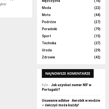
H
Mężczyzna
(16)
ybór
Moda
(22)
Moto
(44)
Podróże
(27)
Poradniki
(79)
Sport
(15)
Technika
(37)
Uroda
(29)
Zdrowie
(42)
NAJNOWSZE KOMENTARZE
Kyle
-
Jak uzyskać numer NIF w
Portugalii?
Usuwanie adblue
-
Aerobik w wodzie
– ćwiczyć może każdy!