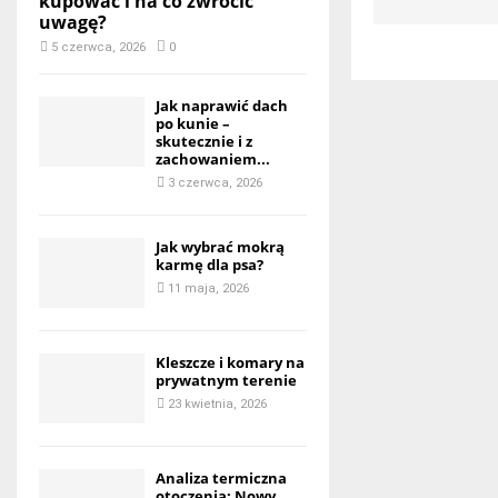
kupować i na co zwrócić
uwagę?
5 czerwca, 2026
0
Jak naprawić dach
po kunie –
skutecznie i z
zachowaniem...
3 czerwca, 2026
Jak wybrać mokrą
karmę dla psa?
11 maja, 2026
Kleszcze i komary na
prywatnym terenie
23 kwietnia, 2026
Analiza termiczna
otoczenia: Nowy