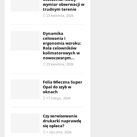
wymiar obserwacji w
trudnym terenie
23 kwietnia, 2026
Dynamika
celowania i
ergonomia wzroku:
Rola celowników
kolimatorowych w
nowoczesnym...
23 kwietnia, 2026
Folia Mleczna Super
Opal do szyb w
oknach
17 lutego, 2026
Czy serwisowanie
drukarki naprawdę
się opłaca?
1 stycznia, 2026