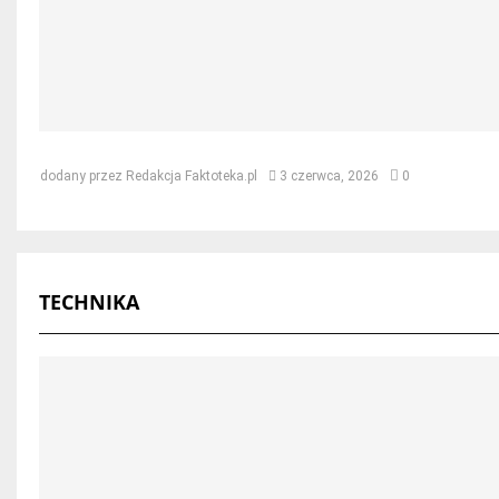
Jak naprawić dach po kunie – skut
dodany przez
Redakcja Faktoteka.pl
3 czerwca, 2026
0
TECHNIKA