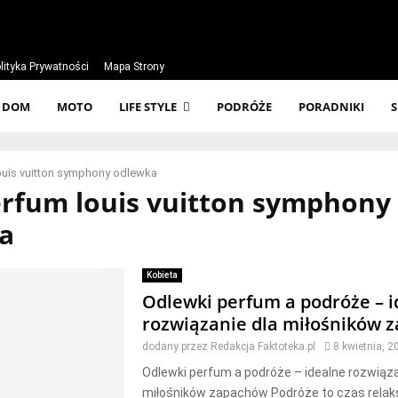
lityka Prywatności
Mapa Strony
DOM
MOTO
LIFE STYLE
PODRÓŻE
PORADNIKI
ouis vuitton symphony odlewka
erfum louis vuitton symphony
a
Kobieta
Odlewki perfum a podróże – 
rozwiązanie dla miłośników 
dodany przez
Redakcja Faktoteka.pl
8 kwietnia, 2
Odlewki perfum a podróże – idealne rozwiąza
miłośników zapachów Podróże to czas relaks