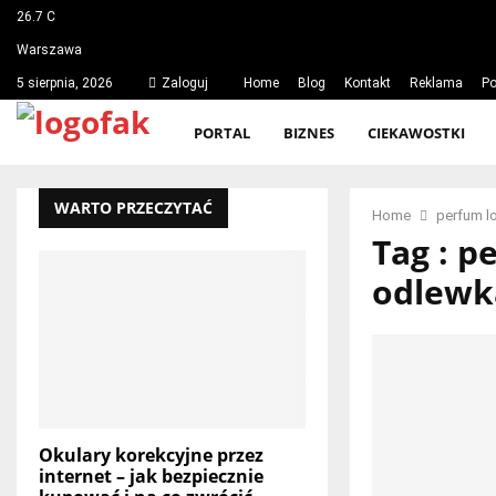
26.7
C
Warszawa
5 sierpnia, 2026
Zaloguj
Home
Blog
Kontakt
Reklama
Po
PORTAL
BIZNES
CIEKAWOSTKI
WARTO PRZECZYTAĆ
Home
perfum l
Tag : p
odlewk
Okulary korekcyjne przez
internet – jak bezpiecznie