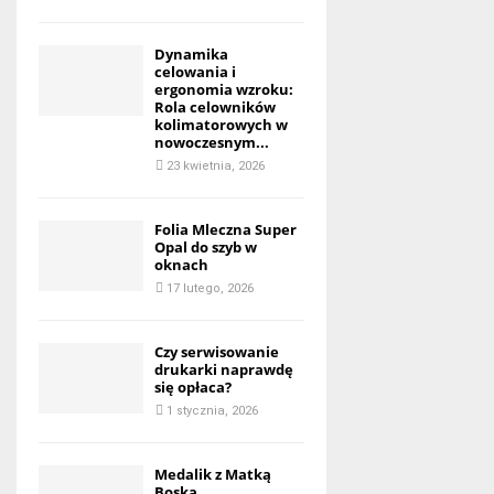
Dynamika
celowania i
ergonomia wzroku:
Rola celowników
kolimatorowych w
nowoczesnym...
23 kwietnia, 2026
Folia Mleczna Super
Opal do szyb w
oknach
17 lutego, 2026
Czy serwisowanie
drukarki naprawdę
się opłaca?
1 stycznia, 2026
Medalik z Matką
Boską