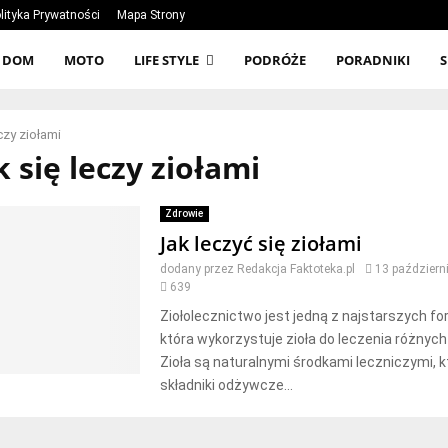
lityka Prywatności
Mapa Strony
DOM
MOTO
LIFE STYLE
PODRÓŻE
PORADNIKI
eczy ziołami
k się leczy ziołami
Zdrowie
Jak leczyć się ziołami
dodany przez
Redakcja Faktoteka.pl
13 październ
639
Ziołolecznictwo jest jedną z najstarszych f
która wykorzystuje zioła do leczenia różnych
Zioła są naturalnymi środkami leczniczymi, 
składniki odżywcze...