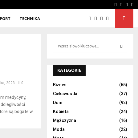
Facebook
Twitter
Linke
Yo
SPORT
TECHNIKA
S
e
a
S
r
c
KATEGORIE
E
h
f
ika, 2023
0
A
Biznes
(65)
o
Ciekawostki
(37)
r
R
orm medycyny,
:
Dom
(92)
 dolegliwości.
C
które są bogate w
Kobieta
(24)
H
Mężczyzna
(16)
Moda
(22)