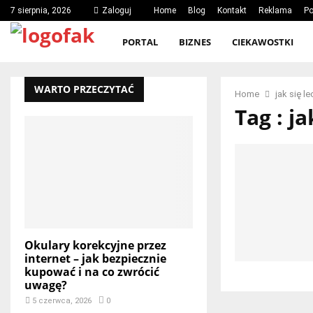
7 sierpnia, 2026
Zaloguj
Home
Blog
Kontakt
Reklama
Po
PORTAL
BIZNES
CIEKAWOSTKI
WARTO PRZECZYTAĆ
Home
jak się l
Tag : ja
Okulary korekcyjne przez
internet – jak bezpiecznie
kupować i na co zwrócić
uwagę?
5 czerwca, 2026
0