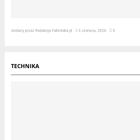
Jak naprawić dach po kunie – skut
dodany przez
Redakcja Faktoteka.pl
3 czerwca, 2026
0
TECHNIKA