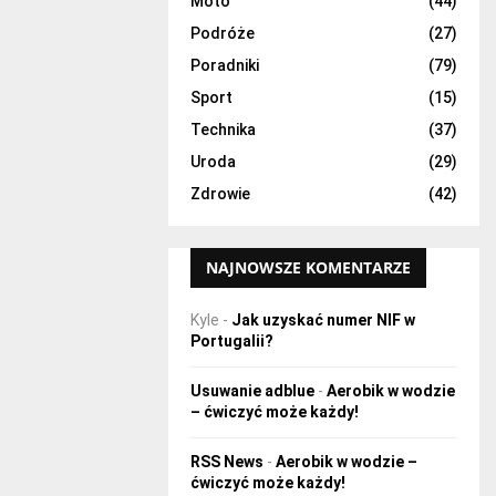
Moto
(44)
Podróże
(27)
Poradniki
(79)
Sport
(15)
Technika
(37)
Uroda
(29)
Zdrowie
(42)
NAJNOWSZE KOMENTARZE
Kyle
-
Jak uzyskać numer NIF w
Portugalii?
Usuwanie adblue
-
Aerobik w wodzie
– ćwiczyć może każdy!
RSS News
-
Aerobik w wodzie –
ćwiczyć może każdy!