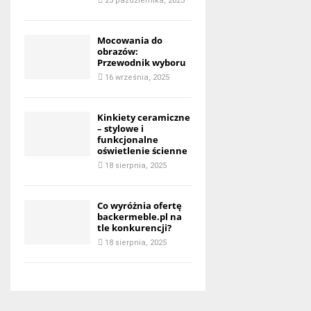
25 października, 2025
Mocowania do
obrazów:
Przewodnik wyboru
16 września, 2025
Kinkiety ceramiczne
– stylowe i
funkcjonalne
oświetlenie ścienne
18 sierpnia, 2025
Co wyróżnia ofertę
backermeble.pl na
tle konkurencji?
18 sierpnia, 2025