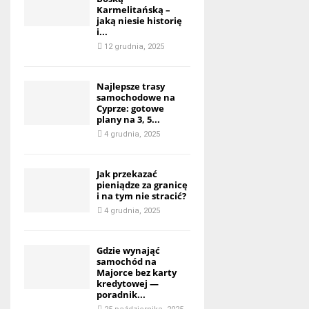
Karmelitańską –
jaką niesie historię
i...
12 grudnia, 2025
Najlepsze trasy
samochodowe na
Cyprze: gotowe
plany na 3, 5...
4 grudnia, 2025
Jak przekazać
pieniądze za granicę
i na tym nie stracić?
4 grudnia, 2025
Gdzie wynająć
samochód na
Majorce bez karty
kredytowej —
poradnik...