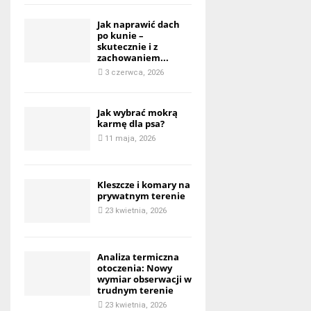
Jak naprawić dach
po kunie –
skutecznie i z
zachowaniem...
3 czerwca, 2026
Jak wybrać mokrą
karmę dla psa?
11 maja, 2026
Kleszcze i komary na
prywatnym terenie
23 kwietnia, 2026
Analiza termiczna
otoczenia: Nowy
wymiar obserwacji w
trudnym terenie
23 kwietnia, 2026