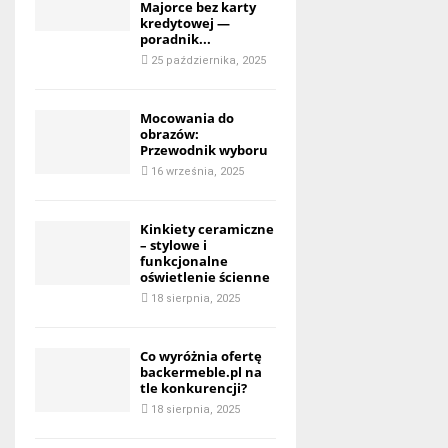
Majorce bez karty
kredytowej —
poradnik...
25 października, 2025
Mocowania do
obrazów:
Przewodnik wyboru
16 września, 2025
Kinkiety ceramiczne
– stylowe i
funkcjonalne
oświetlenie ścienne
18 sierpnia, 2025
Co wyróżnia ofertę
backermeble.pl na
tle konkurencji?
18 sierpnia, 2025