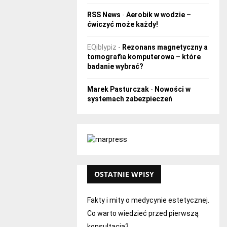
RSS News
-
Aerobik w wodzie –
ćwiczyć może każdy!
EQiblypiz
-
Rezonans magnetyczny a
tomografia komputerowa – które
badanie wybrać?
Marek Pasturczak
-
Nowości w
systemach zabezpieczeń
OSTATNIE WPISY
Fakty i mity o medycynie estetycznej.
Co warto wiedzieć przed pierwszą
konsultacją?