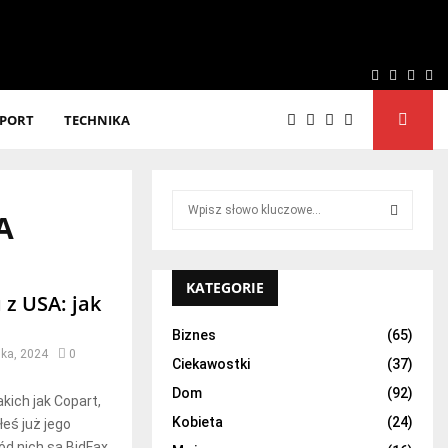
Facebook
Twitter
Linke
Yo
SPORT
TECHNIKA
S
A
e
a
S
r
c
KATEGORIE
E
z USA: jak
h
f
A
Biznes
(65)
o
ika, 2024
0
Ciekawostki
(37)
r
R
:
Dom
(92)
kich jak Copart,
C
Kobieta
(24)
eś już jego
d nich są BidFax,