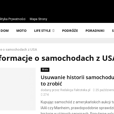
lityka Prywatności
Mapa Strony
DOM
MOTO
LIFE STYLE
PODRÓŻE
PORADNIKI
je o samochodach z USA
nformacje o samochodach z US
Moto
Usuwanie historii samochodu 
to zrobić
dodany przez
Redakcja Faktoteka.pl
25 październ
274
Kupując samochód z amerykańskich aukcji ta
IAAI czy Manheim, prawdopodobnie sprawdził
historię w różnych serwisach. Popularne wśró