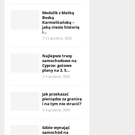
Medalik z Matką
Boską
Karmelitańską –
jaką niesie historię
i...
12 grudnia, 2025
Najlepsze trasy
samochodowe na
Cyprze: gotowe
plany na 3, 5...
4 grudnia, 2025
Jak przekazać
pieniądze za granicę
i na tym nie stracić?
4 grudnia, 2025
Gdzie wynająć
samochód na