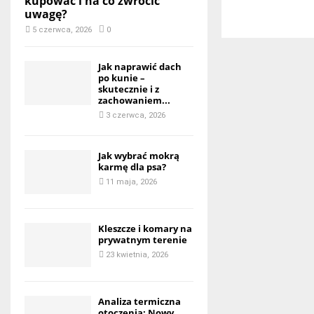
kupować i na co zwrócić
uwagę?
5 czerwca, 2026
0
Jak naprawić dach
po kunie –
skutecznie i z
zachowaniem...
3 czerwca, 2026
Jak wybrać mokrą
karmę dla psa?
11 maja, 2026
Kleszcze i komary na
prywatnym terenie
23 kwietnia, 2026
Analiza termiczna
otoczenia: Nowy