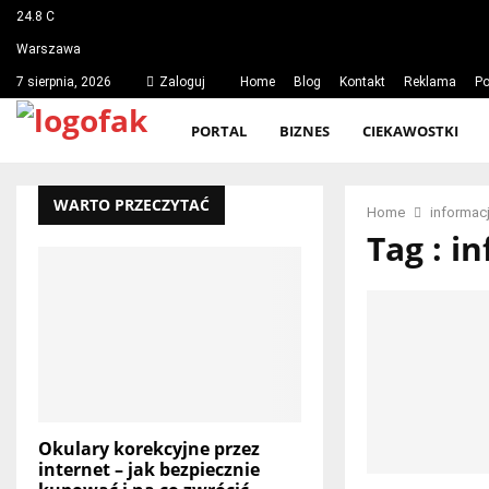
24.8
C
Warszawa
7 sierpnia, 2026
Zaloguj
Home
Blog
Kontakt
Reklama
Po
PORTAL
BIZNES
CIEKAWOSTKI
WARTO PRZECZYTAĆ
Home
informac
Tag : i
Okulary korekcyjne przez
internet – jak bezpiecznie