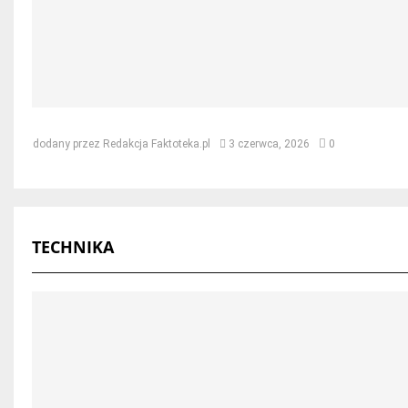
Jak naprawić dach po kunie – skut
dodany przez
Redakcja Faktoteka.pl
3 czerwca, 2026
0
TECHNIKA