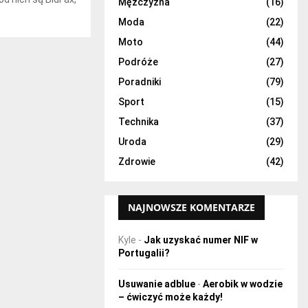
H
Mężczyzna
(16)
Moda
(22)
Moto
(44)
Podróże
(27)
Poradniki
(79)
Sport
(15)
Technika
(37)
Uroda
(29)
Zdrowie
(42)
NAJNOWSZE KOMENTARZE
Kyle
-
Jak uzyskać numer NIF w
Portugalii?
Usuwanie adblue
-
Aerobik w wodzie
– ćwiczyć może każdy!