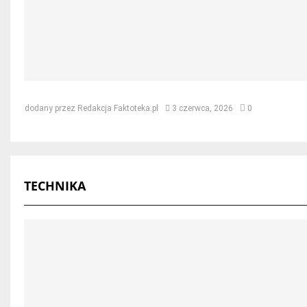
Jak naprawić dach po kunie – skut
dodany przez
Redakcja Faktoteka.pl
3 czerwca, 2026
0
TECHNIKA