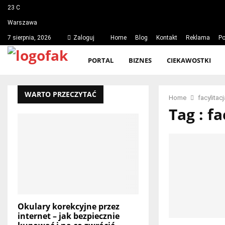
23
C
Warszawa
7 sierpnia, 2026
Zaloguj
Home
Blog
Kontakt
Reklama
Po
PORTAL
BIZNES
CIEKAWOSTKI
WARTO PRZECZYTAĆ
Home
facylitacj
Tag : fa
Okulary korekcyjne przez
internet – jak bezpiecznie