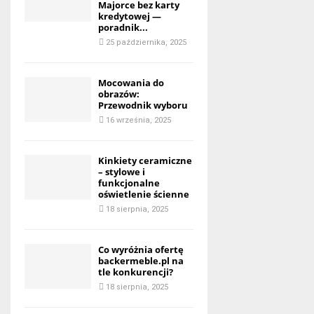
Majorce bez karty
kredytowej —
poradnik...
25 października, 2025
Mocowania do
obrazów:
Przewodnik wyboru
16 września, 2025
Kinkiety ceramiczne
– stylowe i
funkcjonalne
oświetlenie ścienne
18 sierpnia, 2025
Co wyróżnia ofertę
backermeble.pl na
tle konkurencji?
18 sierpnia, 2025