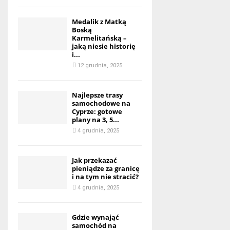
Medalik z Matką
Boską
Karmelitańską –
jaką niesie historię
i...
12 grudnia, 2025
Najlepsze trasy
samochodowe na
Cyprze: gotowe
plany na 3, 5...
4 grudnia, 2025
Jak przekazać
pieniądze za granicę
i na tym nie stracić?
4 grudnia, 2025
Gdzie wynająć
samochód na