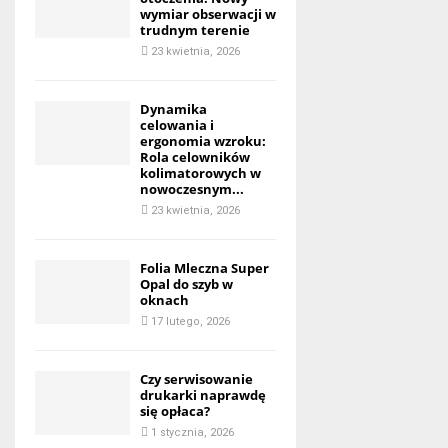
wymiar obserwacji w
trudnym terenie
23 kwietnia, 2026
Dynamika
celowania i
ergonomia wzroku:
Rola celowników
kolimatorowych w
nowoczesnym...
23 kwietnia, 2026
Folia Mleczna Super
Opal do szyb w
oknach
17 lutego, 2026
Czy serwisowanie
drukarki naprawdę
się opłaca?
1 stycznia, 2026