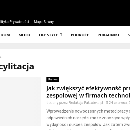
lityka Prywatności
Mapa Strony
DOM
MOTO
LIFE STYLE
PODRÓŻE
PORADNIKI
a
cylitacja
Biznes
Jak zwiększyć efektywność pr
zespołowej w firmach techno
dodany przez
Redakcja Faktoteka.pl
24 czerwca, 
Wprowadzenie nowoczesnych metod pracy 
odpowiednich narzędzi może znacząco wpły
wydajność i sukces zespołów. Jak zatem zw