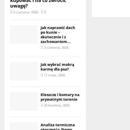
kupować i na co zwrócić
uwagę?
5 czerwca, 2026
0
Jak naprawić dach
po kunie –
skutecznie i z
zachowaniem...
3 czerwca, 2026
Jak wybrać mokrą
karmę dla psa?
11 maja, 2026
Kleszcze i komary na
prywatnym terenie
23 kwietnia, 2026
Analiza termiczna
otoczenia: Nowy