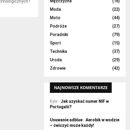
H
Mężczyzna
(16)
chnologicznych?
Moda
(22)
Moto
(44)
Podróże
(27)
Poradniki
(79)
Sport
(15)
Technika
(37)
Uroda
(29)
Zdrowie
(42)
NAJNOWSZE KOMENTARZE
Kyle
-
Jak uzyskać numer NIF w
Portugalii?
Usuwanie adblue
-
Aerobik w wodzie
– ćwiczyć może każdy!