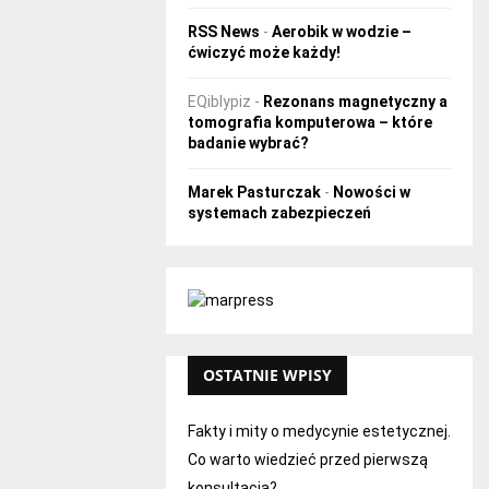
RSS News
-
Aerobik w wodzie –
ćwiczyć może każdy!
EQiblypiz
-
Rezonans magnetyczny a
tomografia komputerowa – które
badanie wybrać?
Marek Pasturczak
-
Nowości w
systemach zabezpieczeń
OSTATNIE WPISY
Fakty i mity o medycynie estetycznej.
Co warto wiedzieć przed pierwszą
konsultacją?