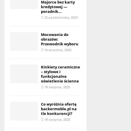
Majorce bez karty
kredytowej —
poradnik...
25 października, 2025
Mocowania do
obrazów:
Przewodnik wyboru
16 września, 2025
Kinkiety ceramiczne
– stylowe i
funkcjonalne
oświetlenie ścienne
18 sierpnia, 2025
Co wyróżnia ofertę
backermeble.pl na
tle konkurencji?
18 sierpnia, 2025