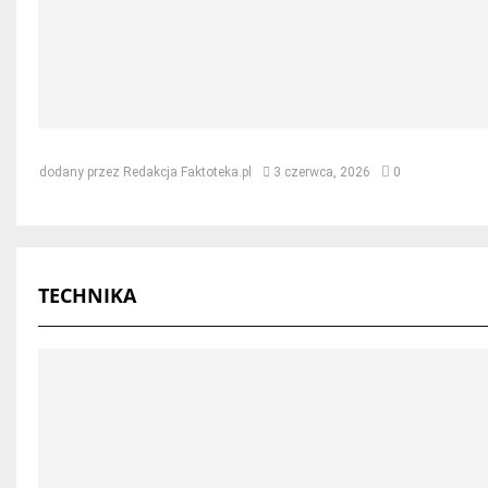
Jak naprawić dach po kunie – skut
dodany przez
Redakcja Faktoteka.pl
3 czerwca, 2026
0
TECHNIKA