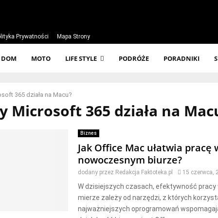
lityka Prywatności
Mapa Strony
DOM
MOTO
LIFE STYLE
PODRÓŻE
PORADNIKI
osoft 365 działa na Macu?
zy Microsoft 365 działa na Mac
Biznes
Jak Office Mac ułatwia pracę 
nowoczesnym biurze?
dodany przez
Redakcja Faktoteka.pl
15 czerwca, 
W dzisiejszych czasach, efektywność pracy 
mierze zależy od narzędzi, z których korzy
najważniejszych oprogramowań wspomagaj