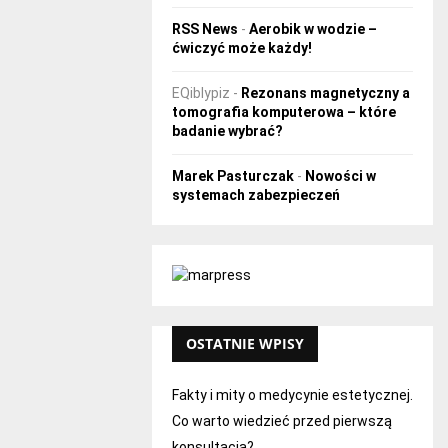
RSS News
-
Aerobik w wodzie –
ćwiczyć może każdy!
EQiblypiz
-
Rezonans magnetyczny a
tomografia komputerowa – które
badanie wybrać?
Marek Pasturczak
-
Nowości w
systemach zabezpieczeń
OSTATNIE WPISY
Fakty i mity o medycynie estetycznej.
Co warto wiedzieć przed pierwszą
konsultacją?