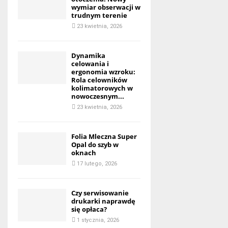
wymiar obserwacji w
trudnym terenie
23 kwietnia, 2026
Dynamika
celowania i
ergonomia wzroku:
Rola celowników
kolimatorowych w
nowoczesnym...
23 kwietnia, 2026
Folia Mleczna Super
Opal do szyb w
oknach
17 lutego, 2026
Czy serwisowanie
drukarki naprawdę
się opłaca?
1 stycznia, 2026