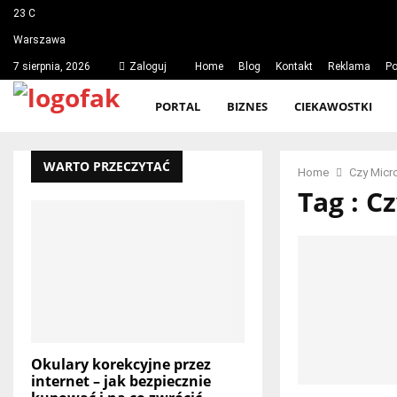
23
C
Warszawa
7 sierpnia, 2026
Zaloguj
Home
Blog
Kontakt
Reklama
Po
PORTAL
BIZNES
CIEKAWOSTKI
WARTO PRZECZYTAĆ
Home
Czy Micr
Tag : C
Okulary korekcyjne przez
internet – jak bezpiecznie