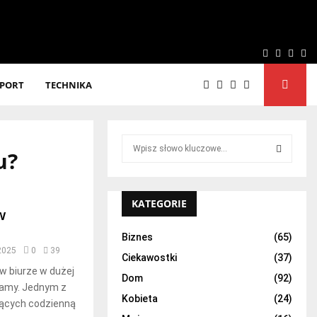
Facebook
Twitter
Linke
Yo
SPORT
TECHNIKA
S
u?
e
a
S
r
c
KATEGORIE
E
w
h
f
A
Biznes
(65)
o
2025
0
39
Ciekawostki
(37)
r
R
w biurze w dużej
:
Dom
(92)
stamy. Jednym z
C
Kobieta
(24)
ących codzienną