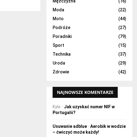
H
Mężczyzna
(16)
Moda
(22)
Moto
(44)
Podróże
(27)
Poradniki
(79)
Sport
(15)
Technika
(37)
Uroda
(29)
Zdrowie
(42)
NAJNOWSZE KOMENTARZE
Kyle
-
Jak uzyskać numer NIF w
Portugalii?
Usuwanie adblue
-
Aerobik w wodzie
– ćwiczyć może każdy!