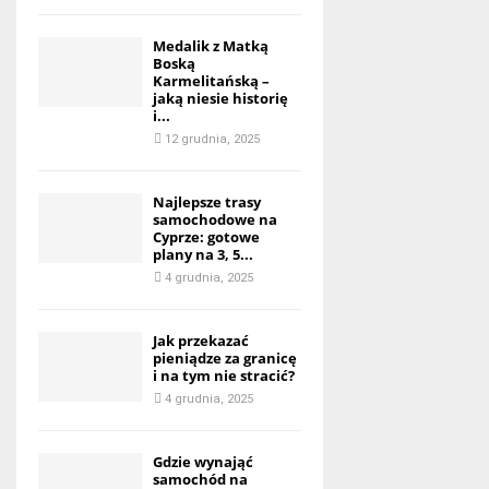
Medalik z Matką
Boską
Karmelitańską –
jaką niesie historię
i...
12 grudnia, 2025
Najlepsze trasy
samochodowe na
Cyprze: gotowe
plany na 3, 5...
4 grudnia, 2025
Jak przekazać
pieniądze za granicę
i na tym nie stracić?
4 grudnia, 2025
Gdzie wynająć
samochód na