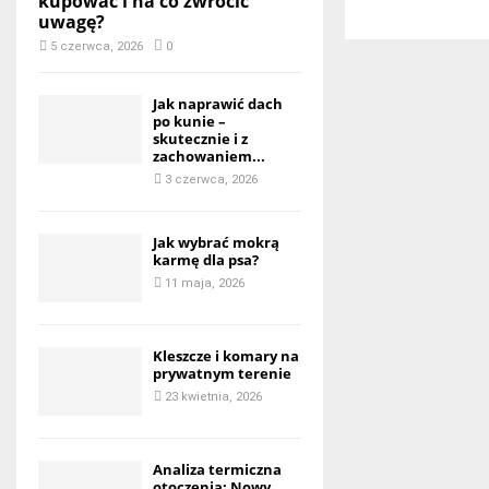
kupować i na co zwrócić
uwagę?
5 czerwca, 2026
0
Jak naprawić dach
po kunie –
skutecznie i z
zachowaniem...
3 czerwca, 2026
Jak wybrać mokrą
karmę dla psa?
11 maja, 2026
Kleszcze i komary na
prywatnym terenie
23 kwietnia, 2026
Analiza termiczna
otoczenia: Nowy