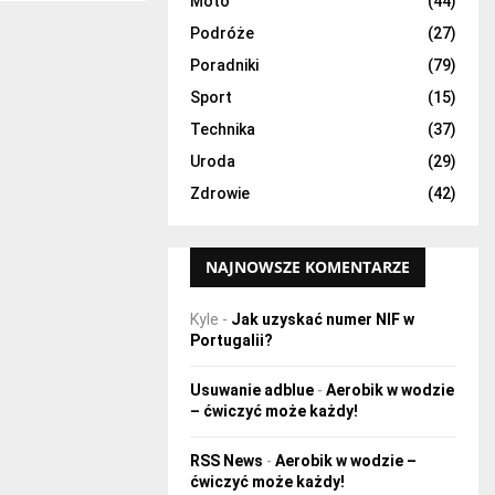
Moto
(44)
Podróże
(27)
Poradniki
(79)
Sport
(15)
Technika
(37)
Uroda
(29)
Zdrowie
(42)
NAJNOWSZE KOMENTARZE
Kyle
-
Jak uzyskać numer NIF w
Portugalii?
Usuwanie adblue
-
Aerobik w wodzie
– ćwiczyć może każdy!
RSS News
-
Aerobik w wodzie –
ćwiczyć może każdy!