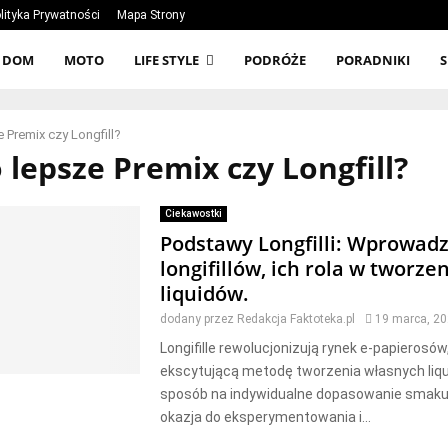
lityka Prywatności
Mapa Strony
DOM
MOTO
LIFE STYLE
PODRÓŻE
PORADNIKI
 Premix czy Longfill?
o lepsze Premix czy Longfill?
Ciekawostki
Podstawy Longfilli: Wprowad
longifillów, ich rola w tworze
liquidów.
dodany przez
Redakcja Faktoteka.pl
19 marca, 2
Longifille rewolucjonizują rynek e-papierosów
ekscytującą metodę tworzenia własnych liqui
sposób na indywidualne dopasowanie smaku,
okazja do eksperymentowania i...