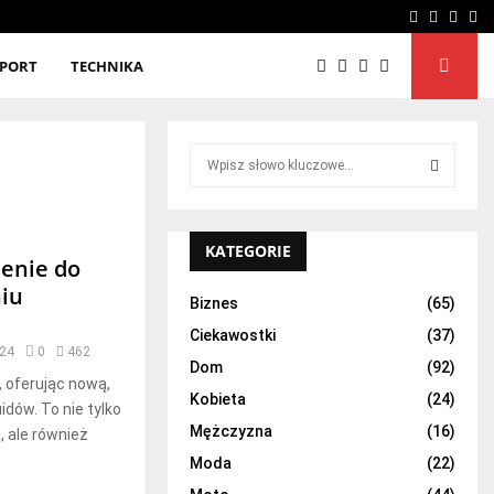
Facebook
Twitter
Linke
Yo
SPORT
TECHNIKA
S
e
a
S
r
c
KATEGORIE
E
zenie do
h
niu
f
A
Biznes
(65)
o
Ciekawostki
(37)
r
R
024
0
462
:
Dom
(92)
, oferując nową,
C
Kobieta
(24)
dów. To nie tylko
H
Mężczyzna
(16)
 ale również
Moda
(22)