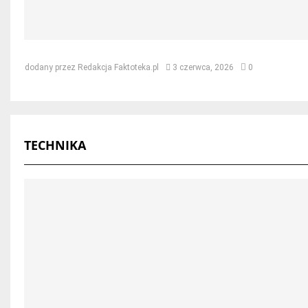
Jak naprawić dach po kunie – skut
dodany przez
Redakcja Faktoteka.pl
3 czerwca, 2026
0
TECHNIKA