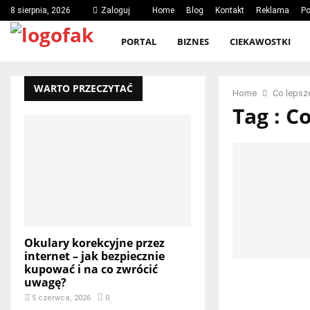
8 sierpnia, 2026
Zaloguj
Home
Blog
Kontakt
Reklama
Po
PORTAL
BIZNES
CIEKAWOSTKI
WARTO PRZECZYTAĆ
Home
Co lepsze
Tag : C
Okulary korekcyjne przez
internet – jak bezpiecznie
kupować i na co zwrócić
uwagę?
5 czerwca, 2026
0