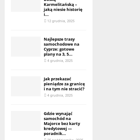
Karmelitańską –
jaką niesie historię
i...
12 grudnia, 2025
Najlepsze trasy
samochodowe na
Cyprze: gotowe
plany na 3, 5...
4 grudnia, 2025
Jak przekazać
pieniądze za granicę
i na tym nie stracić?
4 grudnia, 2025
Gdzie wynająć
samochód na
Majorce bez karty
kredytowej —
poradnik...