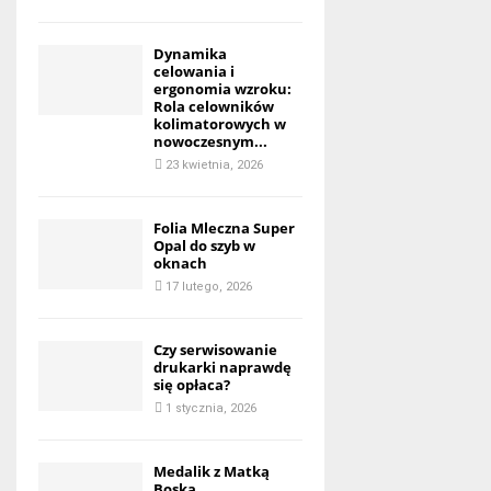
Dynamika
celowania i
ergonomia wzroku:
Rola celowników
kolimatorowych w
nowoczesnym...
23 kwietnia, 2026
Folia Mleczna Super
Opal do szyb w
oknach
17 lutego, 2026
Czy serwisowanie
drukarki naprawdę
się opłaca?
1 stycznia, 2026
Medalik z Matką
Boską