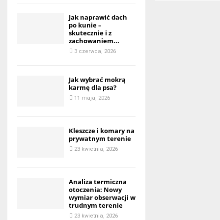
Jak naprawić dach
po kunie –
skutecznie i z
zachowaniem...
3 czerwca, 2026
Jak wybrać mokrą
karmę dla psa?
11 maja, 2026
Kleszcze i komary na
prywatnym terenie
23 kwietnia, 2026
Analiza termiczna
otoczenia: Nowy
wymiar obserwacji w
trudnym terenie
23 kwietnia, 2026