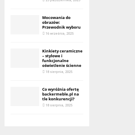
25 października, 2025
Mocowania do
obrazów:
Przewodnik wyboru
16 września, 2025
Kinkiety ceramiczne
– stylowe i
funkcjonalne
oświetlenie ścienne
18 sierpnia, 2025
Co wyróżnia ofertę
backermeble.pl na
tle konkurencji?
18 sierpnia, 2025