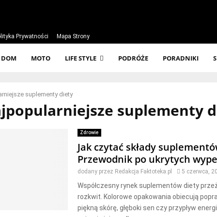
lityka Prywatności
Mapa Strony
DOM
MOTO
LIFE STYLE
PODRÓŻE
PORADNIKI
arniejsze suplementy diety
ajpopularniejsze suplementy d
Zdrowie
Jak czytać składy suplementó
Przewodnik po ukrytych wype
dodany przez
Redakcja Faktoteka.pl
5 czerwca, 2
Współczesny rynek suplementów diety prz
rozkwit. Kolorowe opakowania obiecują popr
piękną skórę, głęboki sen czy przypływ energi