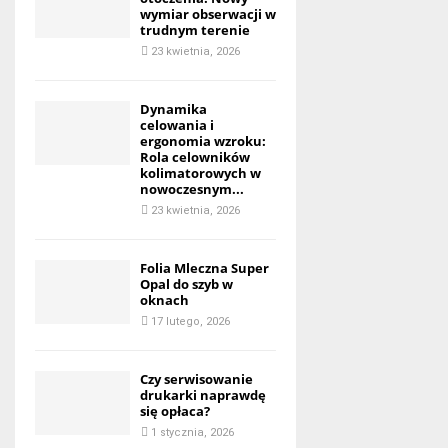
wymiar obserwacji w
trudnym terenie
23 kwietnia, 2026
Dynamika
celowania i
ergonomia wzroku:
Rola celowników
kolimatorowych w
nowoczesnym...
23 kwietnia, 2026
Folia Mleczna Super
Opal do szyb w
oknach
17 lutego, 2026
Czy serwisowanie
drukarki naprawdę
się opłaca?
1 stycznia, 2026