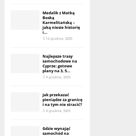
Medalik z Matką
Boską
Karmelitańską –
jaką niesie historię
i...
12 grudnia, 2025
Najlepsze trasy
samochodowe na
Cyprze: gotowe
plany na 3, 5...
4 grudnia, 2025
Jak przekazać
pieniądze za granicę
i na tym nie stracić?
4 grudnia, 2025
Gdzie wynająć
samochód na