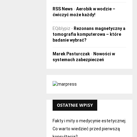
RSS News
-
Aerobik w wodzie –
ćwiczyć może każdy!
EQiblypiz
-
Rezonans magnetyczny a
tomografia komputerowa – które
badanie wybrać?
Marek Pasturczak
-
Nowości w
systemach zabezpieczeń
OSTATNIE WPISY
Fakty i mity o medycynie estetycznej.
Co warto wiedzieć przed pierwszą
konsultacją?