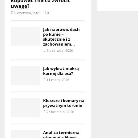
kupować i na co zwrócić
uwagę?
5 czerwca, 2026
0
Jak naprawić dach
po kunie –
skutecznie i z
zachowaniem...
3 czerwca, 2026
Jak wybrać mokrą
karmę dla psa?
11 maja, 2026
Kleszcze i komary na
prywatnym terenie
23 kwietnia, 2026
Analiza termiczna
otoczenia: Nowy