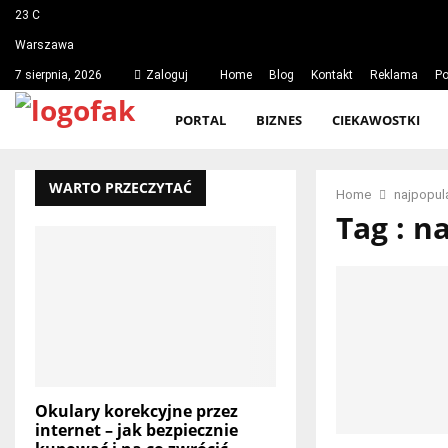
23
C
Warszawa
7 sierpnia, 2026
Zaloguj
Home
Blog
Kontakt
Reklama
Po
PORTAL
BIZNES
CIEKAWOSTKI
WARTO PRZECZYTAĆ
Home
najpopul
Tag : n
Okulary korekcyjne przez
internet – jak bezpiecznie