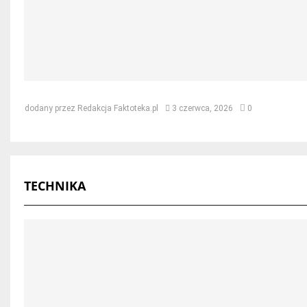
Jak naprawić dach po kunie – skut
dodany przez
Redakcja Faktoteka.pl
3 czerwca, 2026
0
TECHNIKA