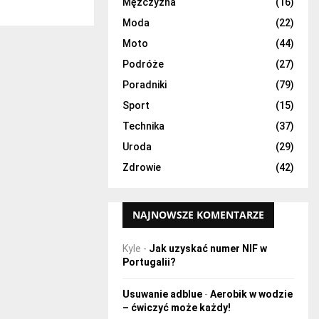
H
Mężczyzna
(16)
Moda
(22)
Moto
(44)
Podróże
(27)
Poradniki
(79)
Sport
(15)
Technika
(37)
Uroda
(29)
Zdrowie
(42)
NAJNOWSZE KOMENTARZE
Kyle
-
Jak uzyskać numer NIF w
Portugalii?
Usuwanie adblue
-
Aerobik w wodzie
– ćwiczyć może każdy!