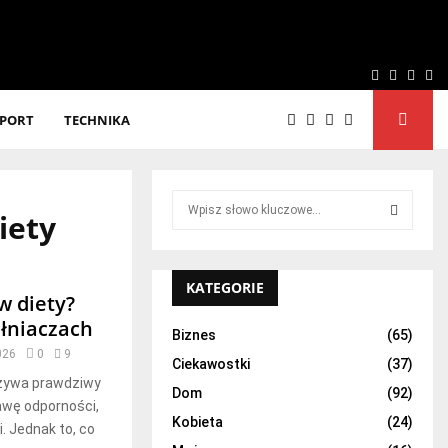
Facebook
Twitter
Linke
Yo
SPORT
TECHNIKA
S
iety
e
a
S
r
c
KATEGORIE
E
w diety?
h
łniaczach
f
A
Biznes
(65)
o
026
0
9
Ciekawostki
(37)
r
R
eżywa prawdziwy
:
Dom
(92)
awę odporności,
C
Kobieta
(24)
i. Jednak to, co