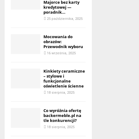
Majorce bez karty
kredytowej —
poradnik...
25 października, 2025
Mocowania do
obrazów:
Przewodnik wyboru
16 września, 2025
Kinkiety ceramiczne
– stylowe i
funkcjonalne
oświetlenie ścienne
18 sierpnia, 2025
Co wyróżnia ofertę
backermeble.pl na
tle konkurencji?
18 sierpnia, 2025